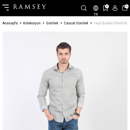
0
0
TR
Anasayfa
Koleksiyon
Gömlek
Casual Gömlek
Yeşil Baskılı Fitted 