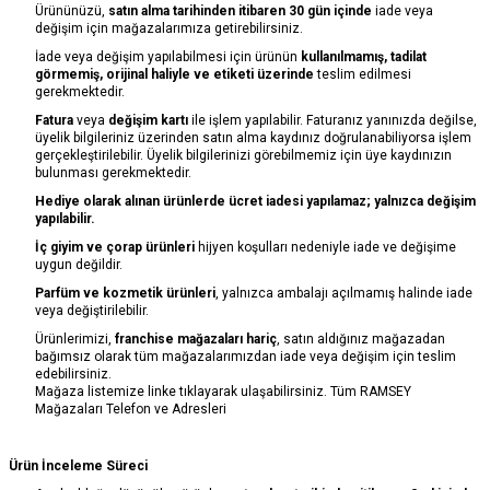
Ürününüzü,
satın alma tarihinden itibaren 30 gün içinde
iade veya
değişim için mağazalarımıza getirebilirsiniz.
İade veya değişim yapılabilmesi için ürünün
kullanılmamış, tadilat
görmemiş, orijinal haliyle ve etiketi üzerinde
teslim edilmesi
gerekmektedir.
Fatura
veya
değişim kartı
ile işlem yapılabilir. Faturanız yanınızda değilse,
üyelik bilgileriniz üzerinden satın alma kaydınız doğrulanabiliyorsa işlem
gerçekleştirilebilir. Üyelik bilgilerinizi görebilmemiz için üye kaydınızın
bulunması gerekmektedir.
Hediye olarak alınan ürünlerde ücret iadesi yapılamaz; yalnızca değişim
yapılabilir.
İç giyim ve çorap ürünleri
hijyen koşulları nedeniyle iade ve değişime
uygun değildir.
Parfüm ve kozmetik ürünleri
, yalnızca ambalajı açılmamış halinde iade
veya değiştirilebilir.
Ürünlerimizi,
franchise mağazaları hariç
, satın aldığınız mağazadan
bağımsız olarak tüm mağazalarımızdan iade veya değişim için teslim
edebilirsiniz.
Mağaza listemize linke tıklayarak ulaşabilirsiniz.
Tüm RAMSEY
Mağazaları Telefon ve Adresleri
Ürün İnceleme Süreci