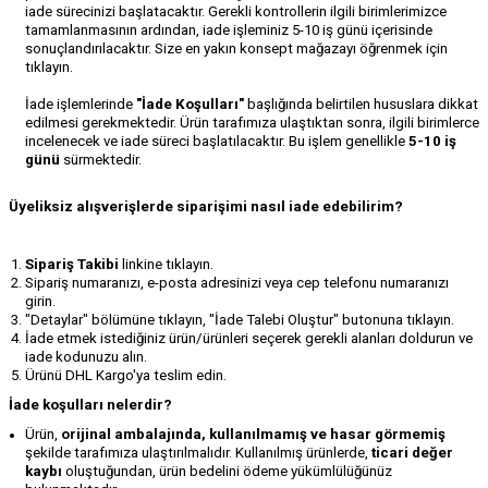
iade sürecinizi başlatacaktır. Gerekli kontrollerin ilgili birimlerimizce
tamamlanmasının ardından, iade işleminiz 5-10 iş günü içerisinde
sonuçlandırılacaktır. Size en yakın
konsept mağazayı
öğrenmek için
tıklayın.
İade işlemlerinde
"İade Koşulları"
başlığında belirtilen hususlara dikkat
edilmesi gerekmektedir. Ürün tarafımıza ulaştıktan sonra, ilgili birimlerce
incelenecek ve iade süreci başlatılacaktır. Bu işlem genellikle
5-10 iş
günü
sürmektedir.
Üyeliksiz alışverişlerde siparişimi nasıl iade edebilirim?
Sipariş Takibi
linkine tıklayın.
Sipariş numaranızı, e-posta adresinizi veya cep telefonu numaranızı
girin.
"Detaylar" bölümüne tıklayın, "İade Talebi Oluştur" butonuna tıklayın.
İade etmek istediğiniz ürün/ürünleri seçerek gerekli alanları doldurun ve
iade kodunuzu alın.
Ürünü
DHL Kargo
'ya teslim edin.
İade koşulları nelerdir?
Ürün,
orijinal ambalajında, kullanılmamış ve hasar görmemiş
şekilde tarafımıza ulaştırılmalıdır.
Kullanılmış ürünlerde,
ticari değer
kaybı
oluştuğundan, ürün bedelini ödeme yükümlülüğünüz