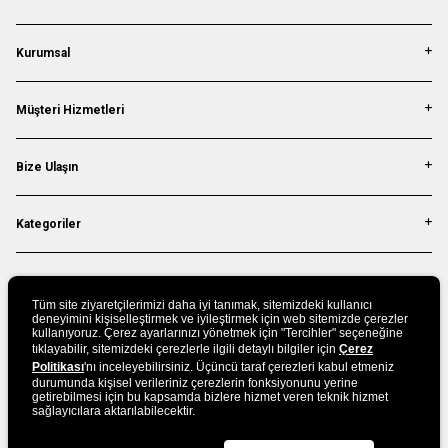
Kurumsal
Müşteri Hizmetleri
Bize Ulaşın
Kategoriler
Bizi Takip Edin
Tüm site ziyaretçilerimizi daha iyi tanımak, sitemizdeki kullanıcı
deneyimini kişiselleştirmek ve iyileştirmek için web sitemizde çerezler
kullanıyoruz. Çerez ayarlarınızı yönetmek için "Tercihler" seçeneğine
tıklayabilir, sitemizdeki çerezlerle ilgili detaylı bilgiler için
UYGULAMAMIZI İNDİRİN
Çerez
Politikası
'nı inceleyebilirsiniz. Üçüncü taraf çerezleri kabul etmeniz
durumunda kişisel verileriniz çerezlerin fonksiyonunu yerine
getirebilmesi için bu kapsamda bizlere hizmet veren teknik hizmet
sağlayıcılara aktarılabilecektir.