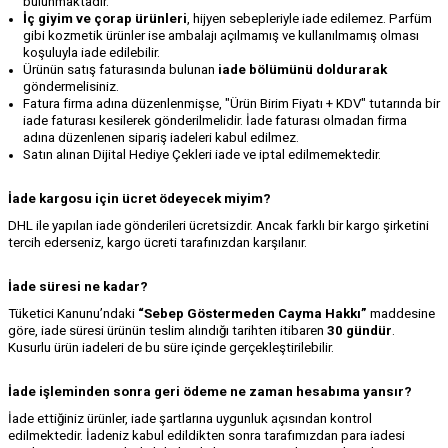
bulunmaktadır.
İç giyim ve çorap ürünleri
, hijyen sebepleriyle iade edilemez. Parfüm
gibi kozmetik ürünler ise ambalajı açılmamış ve kullanılmamış olması
koşuluyla iade edilebilir.
Ürünün satış faturasında bulunan
iade bölümünü doldurarak
göndermelisiniz.
Fatura firma adına düzenlenmişse, "Ürün Birim Fiyatı + KDV" tutarında bir
iade faturası kesilerek gönderilmelidir. İade faturası olmadan firma
adına düzenlenen sipariş iadeleri kabul edilmez.
Satın alınan Dijital Hediye Çekleri iade ve iptal edilmemektedir.
İade kargosu için ücret ödeyecek miyim?
DHL ile yapılan iade gönderileri ücretsizdir. Ancak farklı bir kargo şirketini
tercih ederseniz, kargo ücreti tarafınızdan karşılanır.
İade süresi ne kadar?
Tüketici Kanunu’ndaki
“Sebep Göstermeden Cayma Hakkı”
maddesine
göre, iade süresi ürünün teslim alındığı tarihten itibaren
30 gündür
.
Kusurlu ürün iadeleri de bu süre içinde gerçekleştirilebilir.
İade işleminden sonra geri ödeme ne zaman hesabıma yansır?
İade ettiğiniz ürünler, iade şartlarına uygunluk açısından kontrol
edilmektedir. İadeniz kabul edildikten sonra tarafımızdan para iadesi