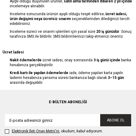
Ayıplı olduğu düşünülen ürünler,
satın alma tarihinden itibaren 2 yıl içinde
incelemeye alınabilir.
İnceleme sonucunda ürünün ayıplı olduğu tespit edilirse;
ücret iadesi,
ürün değişimi veya ücretsiz onarım
seçeneklerinden dilediğinizi tercih
edebilirsiniz.
İnceleme süreci ve onarım işlemleri için yasal süre
20 iş günüdür
. Sonuç
tarafınıza SMS ile bildirilir. SMS bildirimlerinizi takip etmenizi öneririz.
Ücret İadesi
Nakit ödemelerde
ücret iadesi, onay sonrasında
3 iş günü içinde
banka
hesabınıza gerçekleştirilir.
Kredi kartı ile yapılan ödemelerde
iade, ödeme yapılan karta yapılır.
İadenin hesabınıza yansıma süresi bankanıza bağlı olarak
3–15 gün
arasında değişebilir.
E-BÜLTEN ABONELIĞI
ABONE OL
Elektronik İleti Onay Metni'ni
, okudum, kabul ediyorum.