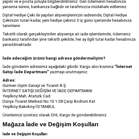
yapılır ve e-posta yoluyla bilgilendirilirsiniz. Geri ödemenin hesabınıza
yansıma süresi, bankanıza bağlıdır ve tarafımızca müdahale edilemez.
Dijital Hediye Çeki ile yapılan alışverişlerinizin iadesinde, Dijital Hediye
Çekinizin tutarı kadar, yeni hediye çekiniz 3 iş günü içerisinde hesabınıza
tanımlanır.
Taksitli olarak gerçekleştirilen alışverişe ait iade işlemlerinde, ödemeniz
bankanız tarafından yine taksitli şekilde, her ay ilgili tutar kadar hesabınıza
yansıtılmaktadır.
İade edeceğim ürünü hangi adrese göndermeliyim?
İade gönderim adresimiz aşağıdaki gibidir. Kargo alıcı kısmına
“İnternet
Satışı İade Departmanı”
yazmayı unutmayınız.
Adres:
Gürmen Giyim Sanayi ve Ticaret A.Ş.
İNTERNET SATIŞI DEĞİŞİM VE İADE DEPARTMANI
Yeşilköy Mah. Atatürk Cad.
Dünya Ticaret Merkezi No:10 1-28 Çarşı Bodrum Kat
Yeşilköy-Bakırköy/İSTANBUL
Ürünlerinizi ücretsiz olarak DHL Kargo ile gönderebilirsiniz.
Mağaza İade ve Değişim Koşulları
İade ve Değişim Koşulları