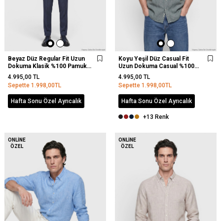
Beyaz Düz Regular Fit Uzun
Koyu Yeşil Düz Casual Fit
Dokuma Klasik %100 Pamuk
Uzun Dokuma Casual %100
Gömlek
Keten Gömlek
4.995,00
TL
4.995,00
TL
Sepette
1.998,00
TL
Sepette
1.998,00
TL
Hafta Sonu Özel Ayrıcalık
Hafta Sonu Özel Ayrıcalık
+13 Renk
YENI
ONLINE
ONLINE
ÖZEL
ÖZEL