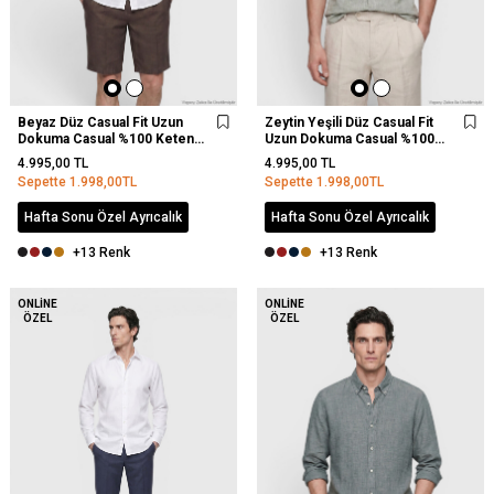
Beyaz Düz Casual Fit Uzun
Zeytin Yeşili Düz Casual Fit
Dokuma Casual %100 Keten
Uzun Dokuma Casual %100
Gömlek
Keten Gömlek
4.995,00
TL
4.995,00
TL
Sepette
1.998,00
TL
Sepette
1.998,00
TL
Hafta Sonu Özel Ayrıcalık
Hafta Sonu Özel Ayrıcalık
+13 Renk
+13 Renk
YENI
ONLINE
ONLINE
ÖZEL
ÖZEL