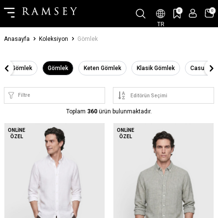
0
0
TR
Anasayfa
Koleksiyon
Gömlek
r Fit Gömlek
Gömlek
Keten Gömlek
Klasik Gömlek
Casual G
Filtre
Toplam
360
ürün bulunmaktadır.
YENI
ONLINE
ONLINE
ÖZEL
ÖZEL