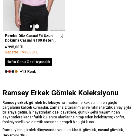
Pembe Düz Casual Fit Uzun
Dokuma Casual %100 Keten
Gömlek
4.995,00
TL
Sepette
1.998,00
TL
Hafta Sonu Özel Ayrıcalık
+13 Renk
Ramsey Erkek Gömlek Koleksiyonu
Ramsey erkek gömlek koleksiyonu
, modern erkek stilinin en güçlü
parçalarını kaliteli kumaşlar, zamansız tasarımlar ve rafine terzilik anlayışıyla
bir araya getirir. İş hayatından özel davetlere, günlük şehir yaşamından
seyahatlere kadar farklı kullanım alanlarına hitap eden koleksiyon; konfor,
fonksiyonellik ve estetik arasında dengeli bir ilişki kurar.
Ramsey'nin gömlek dünyasında yer alan
klasik gömlek
,
casual gömlek
,
keten gömlek
,
%100 pamuk gömlek
,
overshirt gömlek
,
smokin gömlek
,
Devamını Oku