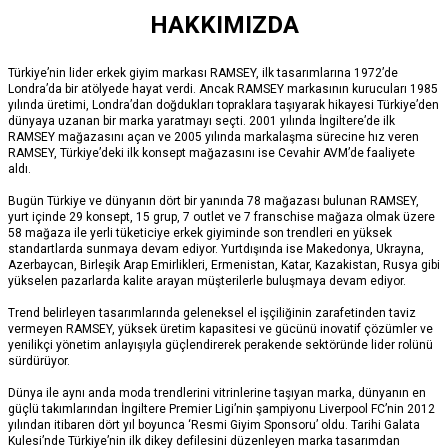
HAKKIMIZDA
Türkiye’nin lider erkek giyim markası RAMSEY, ilk tasarımlarına 1972’de
Londra’da bir atölyede hayat verdi. Ancak RAMSEY markasının kurucuları 1985
yılında üretimi, Londra’dan doğdukları topraklara taşıyarak hikayesi Türkiye’den
dünyaya uzanan bir marka yaratmayı seçti. 2001 yılında İngiltere’de ilk
RAMSEY mağazasını açan ve 2005 yılında markalaşma sürecine hız veren
RAMSEY, Türkiye’deki ilk konsept mağazasını ise Cevahir AVM’de faaliyete
aldı.
Bugün Türkiye ve dünyanın dört bir yanında 78 mağazası bulunan RAMSEY,
yurt içinde 29 konsept, 15 grup, 7 outlet ve 7 franschise mağaza olmak üzere
58 mağaza ile yerli tüketiciye erkek giyiminde son trendleri en yüksek
standartlarda sunmaya devam ediyor. Yurtdışında ise Makedonya, Ukrayna,
Azerbaycan, Birleşik Arap Emirlikleri, Ermenistan, Katar, Kazakistan, Rusya gibi
yükselen pazarlarda kalite arayan müşterilerle buluşmaya devam ediyor.
Trend belirleyen tasarımlarında geleneksel el işçiliğinin zarafetinden taviz
vermeyen RAMSEY, yüksek üretim kapasitesi ve gücünü inovatif çözümler ve
yenilikçi yönetim anlayışıyla güçlendirerek perakende sektöründe lider rolünü
sürdürüyor.
Dünya ile aynı anda moda trendlerini vitrinlerine taşıyan marka, dünyanın en
güçlü takımlarından İngiltere Premier Ligi’nin şampiyonu Liverpool FC’nin 2012
yılından itibaren dört yıl boyunca ‘Resmi Giyim Sponsoru’ oldu. Tarihi Galata
Kulesi’nde Türkiye’nin ilk dikey defilesini düzenleyen marka tasarımdan