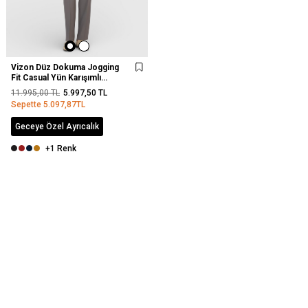
Vizon Düz Dokuma Jogging
Fit Casual Yün Karışımlı
Pantolon
11.995,00
TL
5.997,50
TL
Sepette
5.097,87
TL
Geceye Özel Ayrıcalık
+1 Renk