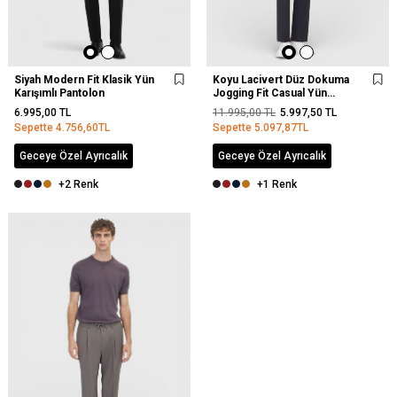
Siyah Modern Fit Klasik Yün
Koyu Lacivert Düz Dokuma
Karışımlı Pantolon
Jogging Fit Casual Yün
Karışımlı Pantolon
6.995,00
TL
11.995,00
TL
5.997,50
TL
Sepette
4.756,60
TL
Sepette
5.097,87
TL
Geceye Özel Ayrıcalık
Geceye Özel Ayrıcalık
+2 Renk
+1 Renk