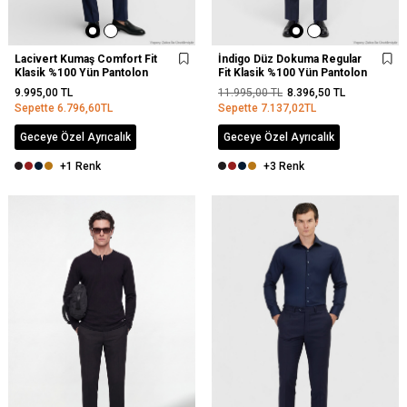
Lacivert Kumaş Comfort Fit
İndigo Düz Dokuma Regular
Klasik %100 Yün Pantolon
Fit Klasik %100 Yün Pantolon
9.995,00
TL
11.995,00
TL
8.396,50
TL
Sepette
6.796,60
TL
Sepette
7.137,02
TL
Geceye Özel Ayrıcalık
Geceye Özel Ayrıcalık
+1 Renk
+3 Renk
YENI