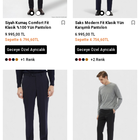
Siyah Kumaş Comfort Fit
Saks Modern Fit Klasik Yün
Klasik %100 Yün Pantolon
Karışımlı Pantolon
9.995,00
TL
6.995,00
TL
Sepette
6.796,60
TL
Sepette
4.756,60
TL
Geceye Özel Ayrıcalık
Geceye Özel Ayrıcalık
+1 Renk
+2 Renk
YENI