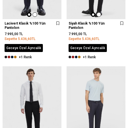
Lacivert Klasik %100 Yün
Siyah Klasik %100 Yün
Pantolon
Pantolon
7.995,00
TL
7.995,00
TL
Sepette
5.436,60
TL
Sepette
5.436,60
TL
Geceye Özel Ayrıcalık
Geceye Özel Ayrıcalık
+1 Renk
+1 Renk
YENI