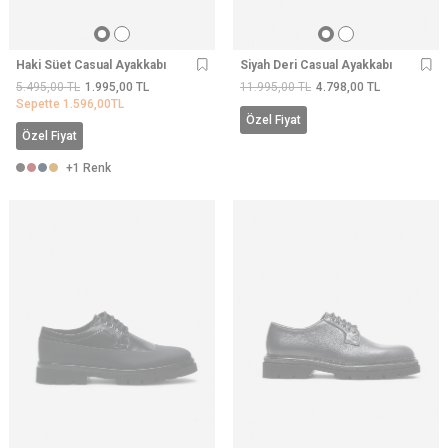
Haki Süet Casual Ayakkabı
Siyah Deri Casual Ayakkabı
5.495,00
TL
1.995,00
TL
11.995,00
TL
4.798,00
TL
Sepette
1.596,00
TL
Özel Fiyat
Özel Fiyat
+1 Renk