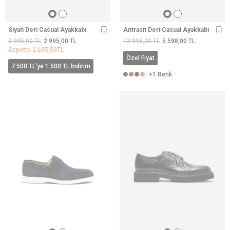
Siyah Deri Casual Ayakkabı
Antrasit Deri Casual Ayakkabı
9.995,00
TL
2.995,00
TL
13.995,00
TL
5.598,00
TL
Sepette
2.695,50
TL
Özel Fiyat
7.500 TL'ye 1.500 TL İndirim
+1 Renk
Tükendi