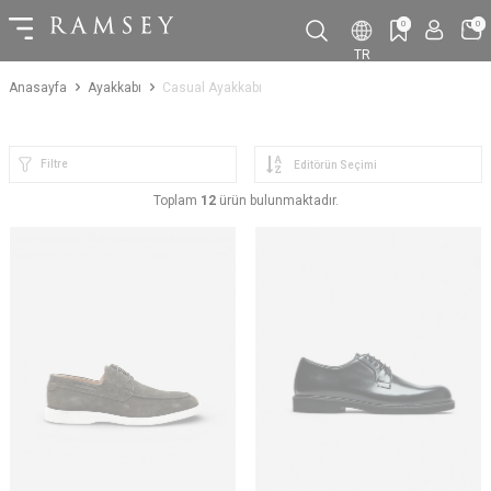
0
0
TR
Anasayfa
Ayakkabı
Casual Ayakkabı
Filtre
Toplam
12
ürün bulunmaktadır.