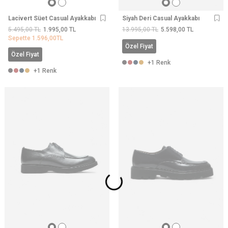
Lacivert Süet Casual Ayakkabı
Siyah Deri Casual Ayakkabı
5.495,00
TL
1.995,00
TL
13.995,00
TL
5.598,00
TL
Sepette
1.596,00
TL
Özel Fiyat
Özel Fiyat
+1 Renk
+1 Renk