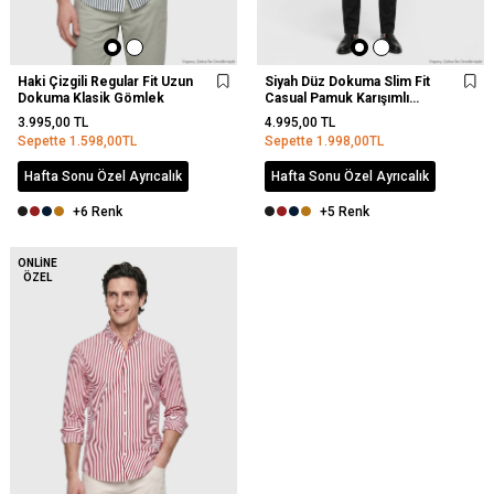
Haki Çizgili Regular Fit Uzun
Siyah Düz Dokuma Slim Fit
Dokuma Klasik Gömlek
Casual Pamuk Karışımlı
Pantolon
3.995,00
TL
4.995,00
TL
Sepette
1.598,00
TL
Sepette
1.998,00
TL
Hafta Sonu Özel Ayrıcalık
Hafta Sonu Özel Ayrıcalık
+6 Renk
+5 Renk
ONLINE
ÖZEL