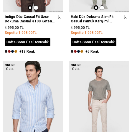
İndigo Düz Casual Fit Uzun
Haki Düz Dokuma Slim Fit
Dokuma Casual %100 Keten
Casual Pamuk Karışımlı
Gömlek
Pantolon
4.995,00
TL
4.995,00
TL
Sepette
1.998,00
TL
Sepette
1.998,00
TL
Hafta Sonu Özel Ayrıcalık
Hafta Sonu Özel Ayrıcalık
+13 Renk
+5 Renk
YENI
ONLINE
ONLINE
ÖZEL
ÖZEL