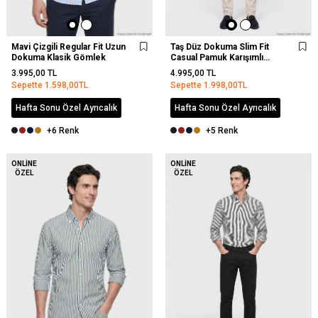
Mavi Çizgili Regular Fit Uzun
Taş Düz Dokuma Slim Fit
Dokuma Klasik Gömlek
Casual Pamuk Karışımlı
Pantolon
3.995,00
TL
4.995,00
TL
Sepette
1.598,00
TL
Sepette
1.998,00
TL
Hafta Sonu Özel Ayrıcalık
Hafta Sonu Özel Ayrıcalık
+6 Renk
+5 Renk
YENI
ONLINE
ONLINE
ÖZEL
ÖZEL