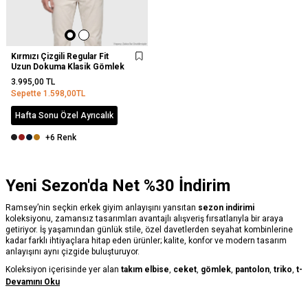
Kırmızı Çizgili Regular Fit
Uzun Dokuma Klasik Gömlek
3.995,00
TL
Sepette
1.598,00
TL
Hafta Sonu Özel Ayrıcalık
+6 Renk
Yeni Sezon'da Net %30 İndirim
Ramsey’nin seçkin erkek giyim anlayışını yansıtan
sezon indirimi
koleksiyonu, zamansız tasarımları avantajlı alışveriş fırsatlarıyla bir araya
getiriyor. İş yaşamından günlük stile, özel davetlerden seyahat kombinlerine
kadar farklı ihtiyaçlara hitap eden ürünler; kalite, konfor ve modern tasarım
anlayışını aynı çizgide buluşturuyor.
Koleksiyon içerisinde yer alan
takım elbise
,
ceket
,
gömlek
,
pantolon
,
triko
,
t-
shirt
,
dış giyim
,
ayakkabı
ve aksesuar seçenekleri, gardırobun temel
Devamını Oku
ihtiyaçlarını tamamlayan geniş bir ürün yelpazesi sunuyor. Ramsey’nin
titizlikle seçilen kumaşları, özenli işçilik detayları ve modern kalıplarıyla