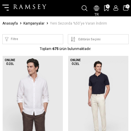
0
0
TR
Anasayfa
Kampanyalar
Yeni Sezonda %50'ye Varan İndirim
Filtre
Toplam
675
ürün bulunmaktadır.
YENI
ONLINE
ONLINE
ÖZEL
ÖZEL