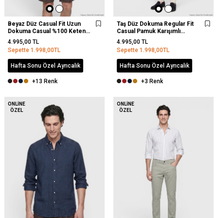
Beyaz Düz Casual Fit Uzun
Taş Düz Dokuma Regular Fit
Dokuma Casual %100 Keten
Casual Pamuk Karışımlı
Gömlek
Pantolon
4.995,00
TL
4.995,00
TL
Sepette
1.998,00
TL
Sepette
1.998,00
TL
Hafta Sonu Özel Ayrıcalık
Hafta Sonu Özel Ayrıcalık
+13 Renk
+3 Renk
YENI
ONLINE
ONLINE
ÖZEL
ÖZEL