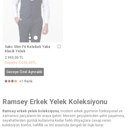
Saks Slim Fit Kelebek Yaka
Klasik Yelek
2.995,00
TL
Sepette
2.036,60
TL
Geceye Özel Ayrıcalık
+1 Renk
Ramsey Erkek Yelek Koleksiyonu
Ramsey erkek yelek koleksiyonu
, modern erkek giyiminin fonksiyonel ve
zamansız parçalarını bir araya getirir. Mevsim geçişlerinden şehir yaşamına,
seyahatlerden günlük kullanıma kadar farklı ihtiyaçlara cevap veren
koleksiyon; konfor, hafiflik ve stil arasında dengeli bir ilişki kurar.