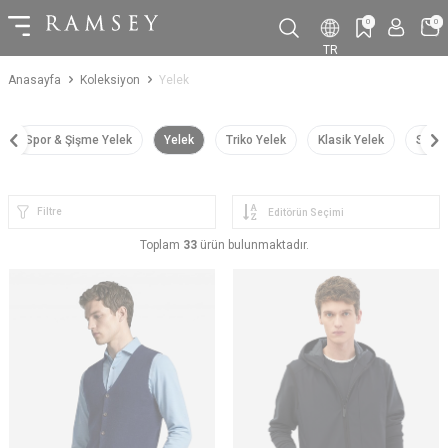
0
0
TR
Anasayfa
Koleksiyon
Yelek
Spor & Şişme Yelek
Yelek
Triko Yelek
Klasik Yelek
Spor 
Filtre
Toplam
33
ürün bulunmaktadır.