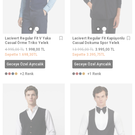
Lacivert Regular Fit V Yaka
Lacivert Regular Fit Kapüşonlu
Casual Örme Triko Yelek
Casual Dokuma Spor Yelek
4.995,00
TL
1.998,00
TL
13.995,00
TL
3.995,00
TL
Sepette
1.698,30
TL
Sepette
3.395,75
TL
Geceye Özel Ayrıcalık
Geceye Özel Ayrıcalık
+2 Renk
+1 Renk
YENI