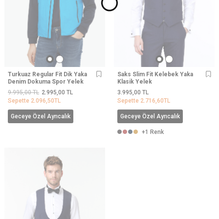
Turkuaz Regular Fit Dik Yaka
Saks Slim Fit Kelebek Yaka
Denim Dokuma Spor Yelek
Klasik Yelek
9.995,00
TL
2.995,00
TL
3.995,00
TL
Sepette
2.096,50
TL
Sepette
2.716,60
TL
Geceye Özel Ayrıcalık
Geceye Özel Ayrıcalık
+1 Renk