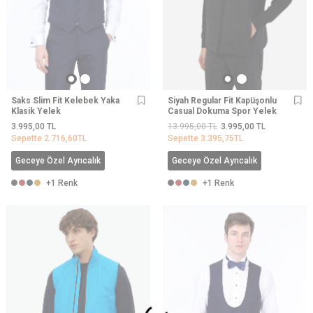
Saks Slim Fit Kelebek Yaka
Siyah Regular Fit Kapüşonlu
Klasik Yelek
Casual Dokuma Spor Yelek
3.995,00
TL
13.995,00
TL
3.995,00
TL
Sepette
2.716,60
TL
Sepette
3.395,75
TL
Geceye Özel Ayrıcalık
Geceye Özel Ayrıcalık
+1 Renk
+1 Renk