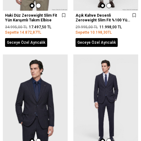
Haki Düz Zeroweight Slim Fit
Açık Kahve Desenli
Yün Karışımlı Takım Elbise
Zeroweight Slim Fit %100 Yün
Takım Elbise
34.995,00
TL
17.497,50
TL
29.995,00
TL
11.998,00
TL
Sepette
14.872,87
TL
Sepette
10.198,30
TL
Geceye Özel Ayrıcalık
Geceye Özel Ayrıcalık
YENI