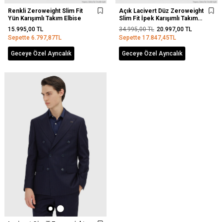
Renkli Zeroweight Slim Fit
Açık Lacivert Düz Zeroweight
Yün Karışımlı Takım Elbise
Slim Fit İpek Karışımlı Takım
Elbise
15.995,00
TL
34.995,00
TL
20.997,00
TL
Sepette
6.797,87
TL
Sepette
17.847,45
TL
Geceye Özel Ayrıcalık
Geceye Özel Ayrıcalık