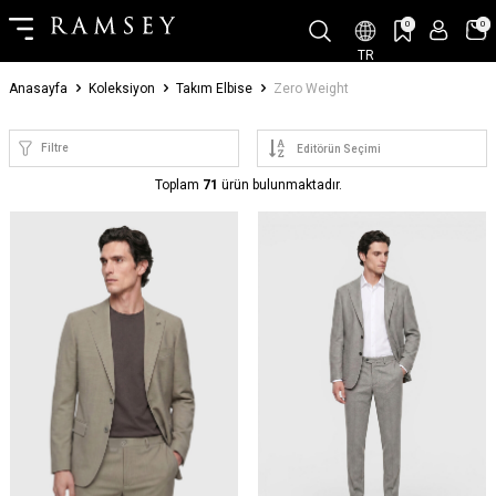
0
0
TR
Anasayfa
Koleksiyon
Takım Elbise
Zero Weight
Filtre
Toplam
71
ürün bulunmaktadır.