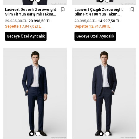
Lacivert Desenli Zeroweight
Lacivert Çizgili Zeroweight
Slim Fit Yün Karışımlı Takım
Slim Fit %100 Yün Takım
Elbise
Elbise
29.995,00
TL
20.996,50
TL
29.995,00
TL
14.997,50
TL
Sepette
17.847,02
TL
Sepette
12.747,88
TL
Geceye Özel Ayrıcalık
Geceye Özel Ayrıcalık