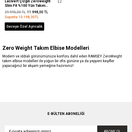
Lacivert Çizgili Zeroweight
Slim Fit %100 Yün Takım
Elbise
29.995,00
TL
11.998,00
TL
Sepette
10.198,30
TL
Geceye Özel Ayrıcalık
Zero Weight Takım Elbise Modelleri
Modern ve iddialı görünümünüze konforu dahil eden RAMSEY ZeroWeight
takım elbise modelleri ile yoğun bir ofis gününe ya da yepyeni keşifler
yapacağınız bir akşam yemeğine hazırsınız!
E-BÜLTEN ABONELIĞI
ABONE OL