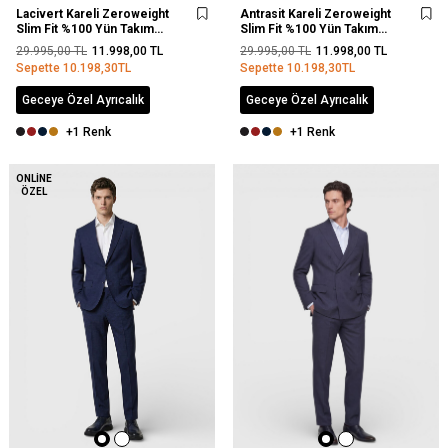
Lacivert Kareli Zeroweight
Antrasit Kareli Zeroweight
Slim Fit %100 Yün Takım
Slim Fit %100 Yün Takım
Elbise
Elbise
29.995,00
TL
11.998,00
TL
29.995,00
TL
11.998,00
TL
Sepette
10.198,30
TL
Sepette
10.198,30
TL
Geceye Özel Ayrıcalık
Geceye Özel Ayrıcalık
+1 Renk
+1 Renk
YENI
ONLINE
ÖZEL