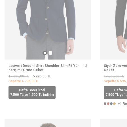
Lacivert Desenli Shirt Shoulder Slim Fit Yün
Siyah Zeroweig
Karışımlı Örme Ceket
Ceket
17.995,00
TL
5.995,00
TL
17.995,00
TL
Sepette
4.796,00
TL
Sepette
5.596
Hafta Sonu Özel
Hafta S
7.500 TL'ye 1.500 TL İndirim
7.500 TL'ye 1
+1 Re