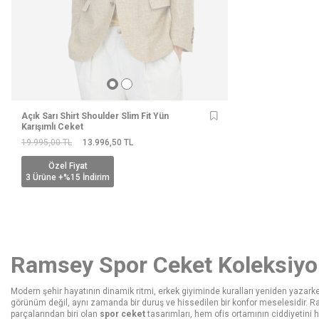
Açık Sarı Shirt Shoulder Slim Fit Yün
Karışımlı Ceket
19.995,00
TL
13.996,50
TL
Özel Fiyat
3 Ürüne +%15 İndirim
Ramsey Spor Ceket Koleksiyon
Modern şehir hayatının dinamik ritmi, erkek giyiminde kuralları yeniden yazarken
görünüm değil, aynı zamanda bir duruş ve hissedilen bir konfor meselesidir. Ram
parçalarından biri olan
spor ceket
tasarımları, hem ofis ortamının ciddiyetini h