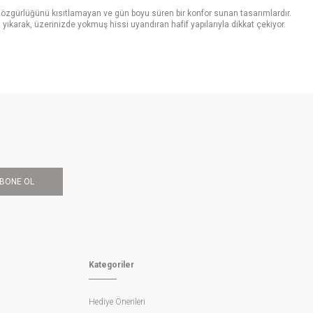
 özgürlüğünü kısıtlamayan ve gün boyu süren bir konfor sunan tasarımlardır.
 yıkarak, üzerinizde yokmuş hissi uyandıran hafif yapılarıyla dikkat çekiyor.
abilen tasarımlarıyla, zamansız bir gardırop oluşturmanıza olanak tanıyor.
tini, örme dokuların sıcaklığı ve fitilli kumaşların karakterli yapısı tamamlıyor.
bi daha cesur ama rafine tonlara kadar uzanan geniş renk skalası, her erkeğin
ruyan yapılarıyla da gün boyu kusursuz bir siluet sunuyor. Bir
spor ceket
yaklaşımı benimseyen bu tasarımlar, gardırobunuzun en sadık parçaları olmaya
BONE OL
rtadan kaldıran "Shirt Shoulder" (Gömlek Omzu) tekniği, ceketinizin bir gömlek
simum seviyeye çıkarır. Özellikle gün boyu ceketle vakit geçiren erkekler için
 veren bu teknoloji sayesinde,
spor ceket
modelleri üzerinizde adeta bir "Zero
ğe ulaşmasını sağlıyor. Bu sayede, stilinizden ödün vermeden gün boyu süren
Kategoriler
ılarıyla cildinize dost bir kullanım sunar. Yün, doğal yapısı gereği ısı
Hediye Önerileri
kular, yaz aylarının vazgeçilmezi olan ferahlığı ve hafifliği beraberinde getirir.