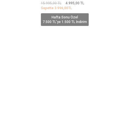
15.995,00
TL
4.995,00
TL
Sepette
3.996,00
TL
Hafta Sonu Özel
7.500 TL'ye 1.500 TL İndirim