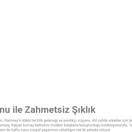
u ile Zahmetsiz Şıklık
, Ramsey’in köklü terzilik geleneği ve yenilikçi vizyonu, stil sahibi erkekler için 
sey, İtalyan kumaş kalitesini modern kalıplarla buluşturduğu koleksiyonunda, "sess
em de hafta sonu sosyal yaşamının rahatlığını tek bir potada eritiyor.