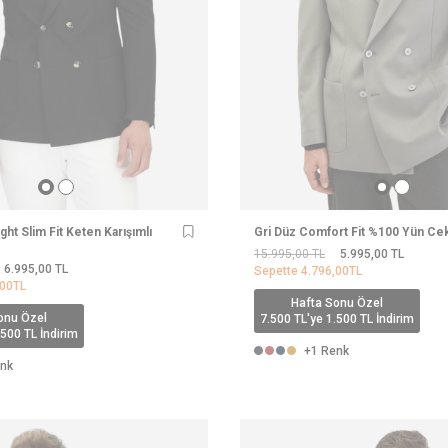
ht Slim Fit Keten Karışımlı
Gri Düz Comfort Fit %100 Yün Ce
15.995,00
TL
5.995,00
TL
6.995,00
TL
Sepette
4.796,00
TL
,00
TL
Hafta Sonu Özel
onu Özel
7.500 TL'ye 1.500 TL İndirim
.500 TL İndirim
+1 Renk
nk