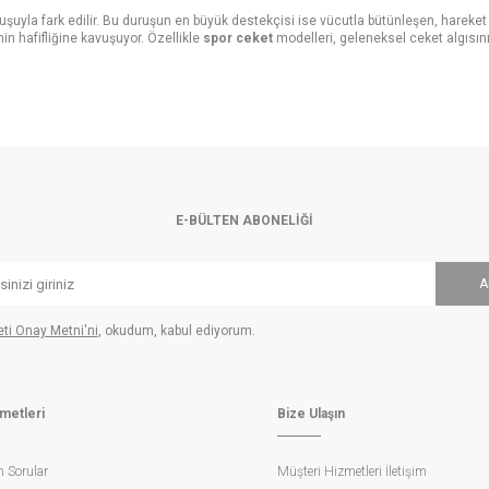
şuyla fark edilir. Bu duruşun en büyük destekçisi ise vücutla bütünleşen, hareket
in hafifliğine kavuşuyor. Özellikle
spor ceket
modelleri, geleneksel ceket algısını
y’in sunduğu bu zahmetsiz şıklık, stilinize modern bir imza atmanızı sağlıyor.
sarımları
yönlü parçaların önemini artırıyor. Ramsey, her mevsime ve her ortama uyum sağlay
anın renk paletinden ilham alarak maskülen bir denge oluşturuyor. Bu renklerin asale
ı zamanda dokunsal bir deneyim vadediyor. Gri çizgili tasarımlardan, açık yeşil gi
ek yapıları sayesinde vücut hareketlerine mükemmel bir uyum sağlarken, formunu ko
aylarında hayat buluyor. Sezon trendlerinden bağımsız, kalıcı ve değer odaklı bir 
E-BÜLTEN ABONELIĞI
e Zeroweight Teknolojisi
A
 ayrıcalıktır. Geleneksel ceketlerin omuzlardaki vatka ağırlığını ve sert yapısını o
ının daha doğal ve yumuşak görünmesine olanak tanırken, hareket kabiliyetinizi mak
leti Onay Metni'ni
, okudum, kabul ediyorum.
ht" teknolojisi, ceket deneyimini bambaşka bir boyuta taşıyor. Doğal hafiflik hissi
e hafifletilmiş kanvas yapıları, ceketin formundan ödün vermeden maksimum hafifli
metleri
Bize Ulaşın
 Koleksiyonda yer alan %100 yün, keten karışımlı ve pamuklu dokular, nefes alan yap
n Sorular
Müşteri Hizmetleri İletişim
de ve serin havalarda ideal bir tercih haline getirir. Öte yandan, keten karışımlı do