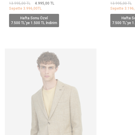
13.995,00
TL
4.995,00
TL
13.995,00
TL
Sepette
3.996,00
TL
Sepette
3.196
Hafta Sonu Özel
Hafta S
7.500 TL'ye 1.500 TL İndirim
7.500 TL'ye 1