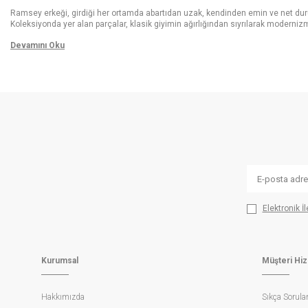
Ramsey erkeği, girdiği her ortamda abartıdan uzak, kendinden emin ve net duru
Koleksiyonda yer alan parçalar, klasik giyimin ağırlığından sıyrılarak modernizm
İster yoğun bir iş toplantısında ister keyifli bir akşam yemeğinde olsun, Ramse
Devamını Oku
Her Mevsime Uygun Spor Ceket Ta
Mevsimlerin geçişkenliği ve hava koşullarının değişkenliği, gardıroplarda çok 
Ürün seçkisinde öne çıkan koyu lacivert, antrasit gri, siyah ve ekru tonları, doğ
Ramsey’in
ceket modelleri
, sadece görsel bir estetik sunmakla kalmıyor, ayn
kendi stil kimliğini yansıtmasına olanak tanıyor. Özellikle örme ceketler, esn
tercih ederken aradığınız o modern ve şehirli hava, Ramsey’in ince işçilik det
aday.
Konforun Tanımı: Shirt Shoulder v
Ramsey’de teknoloji, göze sokulan bir unsur değil, giyildiği anda hissedilen bir
hafifliğinde ve rahatlığında olmasını sağlar. Bu özel dikim tekniği, omuz hatt
Elektronik İ
bu teknik konfor, vazgeçilmez bir lükstür.
Bununla birlikte, Ramsey’in inovatif yaklaşımının bir diğer ürünü olan "Zeroweig
Gravity" (Sıfır Yerçekimi) etkisi yaratıyor. Ağırlık yapmayan iç malzemeler v
dengeli bir konforu deneyimleyebilirsiniz.
Kurumsal
Müşteri Hiz
Yün ve Keten Karışımlı Dokular
Kumaş kalitesi, Ramsey’in "premium değer" anlayışının temel taşlarından biridir.
Hakkımızda
Sıkça Sorula
dengeleme özelliğine sahiptir; bu da yün karışımlı ceketlerinizi mevsim geçişlerin