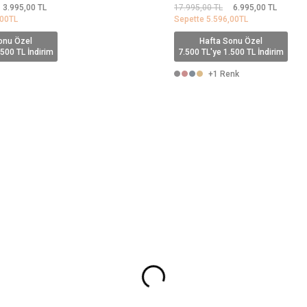
3.995,00
TL
17.995,00
TL
6.995,00
TL
,00
TL
Sepette
5.596,00
TL
onu Özel
Hafta Sonu Özel
.500 TL İndirim
7.500 TL'ye 1.500 TL İndirim
+1 Renk