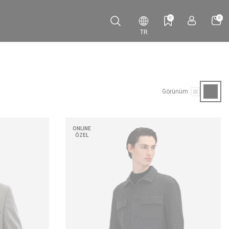
0
0
TR
Görünüm :
ONLINE
ÖZEL