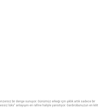
benzersiz bir denge sunuyor. Günümüz erkeği için şıklık artık sadece bir
iz lüks" anlayışını en rafine haliyle yansıtıyor. Gardırobunuzun en kilit