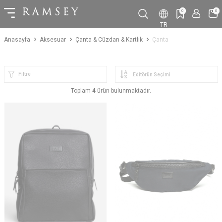
0
0
TR
Anasayfa
Aksesuar
Çanta & Cüzdan & Kartlık
Çanta
Filtre
Toplam
4
ürün bulunmaktadır.