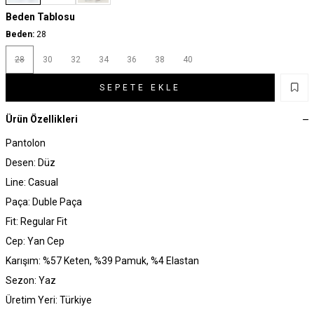
Beden Tablosu
Beden:
28
28
30
32
34
36
38
40
SEPETE EKLE
Ürün Özellikleri
Pantolon
Desen: Düz
Line: Casual
Paça: Duble Paça
Fit: Regular Fit
Cep: Yan Cep
Karışım: %57 Keten, %39 Pamuk, %4 Elastan
Sezon: Yaz
Üretim Yeri: Türkiye