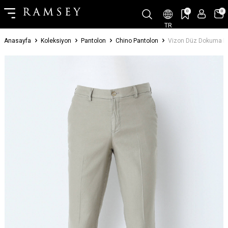
0
0
TR
Anasayfa
Koleksiyon
Pantolon
Chino Pantolon
Vizon Düz Dokuma Reg