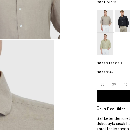
Renk:
Vizon
Beden Tablosu
Beden:
42
38
39
40
Ürün Özellikleri
Saf ketenden üreti
dokusuyla sıcak ha
karakter kazanan t