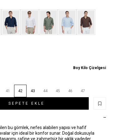
Boy Kilo Çizelgesi
41
42
43
44
45
46
47
SEPETE EKLE
len bu gömlek, nefes alabilen yapısı ve hafif
valar için ideal bir konfor sunar. Doğal dokusuyla
asarımı, rafine ve zahmetsiz bir şıklık vadeder.