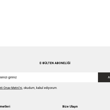
E-BÜLTEN ABONELIĞI
A
leti Onay Metni'ni
, okudum, kabul ediyorum.
metleri
Bize Ulaşın