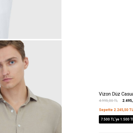
Vizon Düz Casu
4.995,00
TL
2.495
Sepette
2.245,50
T
7.500 TL'ye 1.500 T