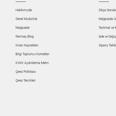
Hakkımızda
Sıkça Sorula
Genel Müdürlük
Mağazada Ücr
Mağazalar
Teslimat ve 
Ramsey Blog
İade ve Deği
İnsan Kaynakları
Sipariş Takib
Bilgi Toplumu Hizmetleri
KVKK Aydınlatma Metni
Çerez Politikası
Çerez Tercihleri