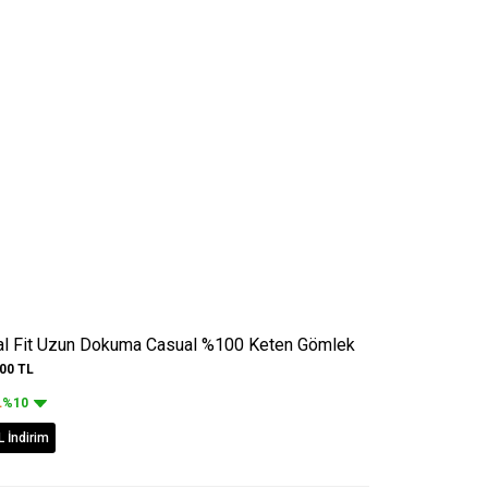
al Fit Uzun Dokuma Casual %100 Keten Gömlek
,00
TL
L
%10
L İndirim