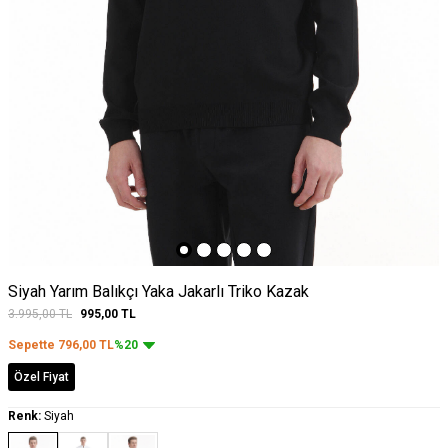
Siyah Yarım Balıkçı Yaka Jakarlı Triko Kazak
3.995,00
TL
995,00
TL
Sepette
796,00
TL
%20
Özel Fiyat
Renk:
Siyah