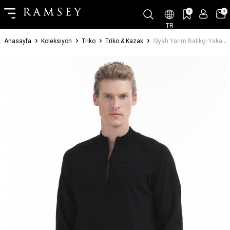
0
0
TR
Anasayfa
Koleksiyon
Triko
Triko & Kazak
Siyah Yarım Balıkçı Yaka Ja