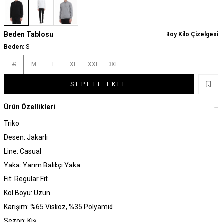
Beden Tablosu
Boy Kilo Çizelgesi
Beden:
S
S
M
L
XL
XXL
3XL
SEPETE EKLE
Ürün Özellikleri
Triko
Desen: Jakarlı
Line: Casual
Yaka: Yarım Balıkçı Yaka
Fit: Regular Fit
Kol Boyu: Uzun
Karışım: %65 Viskoz, %35 Polyamid
Sezon: Kış