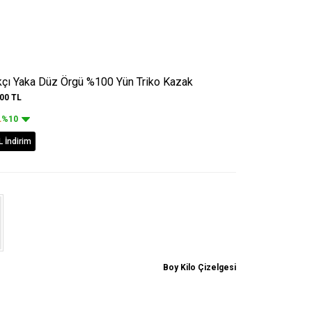
ıkçı Yaka Düz Örgü %100 Yün Triko Kazak
,00
TL
L
%10
L İndirim
Boy Kilo Çizelgesi