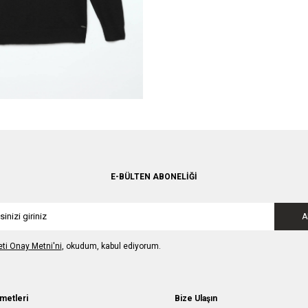
E-BÜLTEN ABONELIĞI
A
leti Onay Metni'ni
, okudum, kabul ediyorum.
metleri
Bize Ulaşın