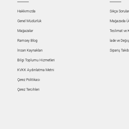
Hakkımızda
Sıkça Sorula
Genel Müdürlük
Mağazada Ücr
Mağazalar
Teslimat ve 
Ramsey Blog
İade ve Deği
İnsan Kaynakları
Sipariş Takib
Bilgi Toplumu Hizmetleri
KVKK Aydınlatma Metni
Çerez Politikası
Çerez Tercihleri