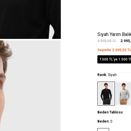
Siyah Yarım Bal
9.995,00
TL
2.995
Sepette
2.695,50
T
7.500 TL'ye 1.500 T
Renk:
Siyah
Beden Tablosu
Beden:
S