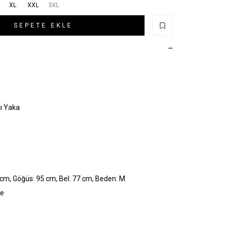
XL
XXL
3XL
SEPETE EKLE
çı Yaka
n
cm, Göğüs: 95 cm, Bel: 77 cm, Beden: M
ye