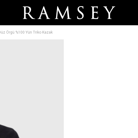
 Düz Örgü %100 Yün Triko Kazak