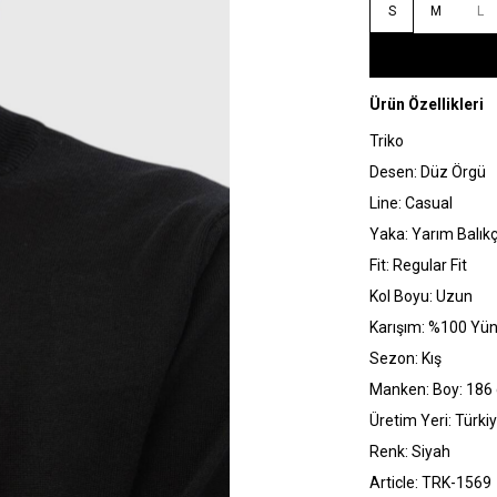
S
M
L
Ürün Özellikleri
Triko
Desen: Düz Örgü
Line: Casual
Yaka: Yarım Balık
Fit: Regular Fit
Kol Boyu: Uzun
Karışım: %100 Yü
Sezon: Kış
Manken: Boy: 186 
Üretim Yeri: Türki
Renk: Siyah
Article: TRK-1569