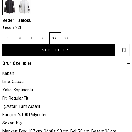
Beden Tablosu
Beden:
XXL
S
M
L
XL
XXL
3XL
SEPETE EKLE
Ürün Özellikleri
Kaban
Line: Casual
Yaka: Kapüşonlu
Fit: Regular Fit
İç Astar: Tam Astarlı
Karışım: %100 Polyester
Sezon: Kış
Manken: Boy: 187 cm, Göğüs: 98 cm, Bel: 78 cm, Basen: 96 cm,