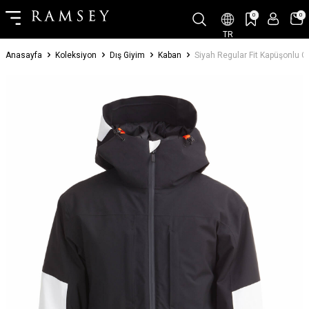
0
0
TR
Anasayfa
Koleksiyon
Dış Giyim
Kaban
Siyah Regular Fit Kapüşonlu