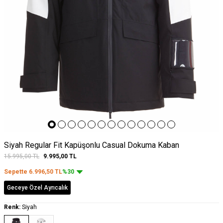
Siyah Regular Fit Kapüşonlu Casual Dokuma Kaban
15.995,00
TL
9.995,00
TL
Sepette
6.996,50
TL
%30
Geceye Özel Ayrıcalık
Renk:
Siyah