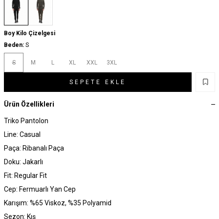
Boy Kilo Çizelgesi
Beden:
S
S
M
L
XL
XXL
3XL
SEPETE EKLE
Ürün Özellikleri
Triko Pantolon
Line: Casual
Paça: Ribanalı Paça
Doku: Jakarlı
Fit: Regular Fit
Cep: Fermuarlı Yan Cep
Karışım: %65 Viskoz, %35 Polyamid
Sezon: Kış