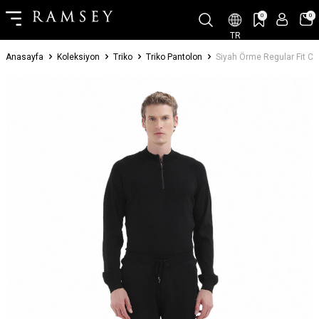
0
0
TR
Anasayfa
Koleksiyon
Triko
Triko Pantolon
Siyah Örme Regular Fit Ca