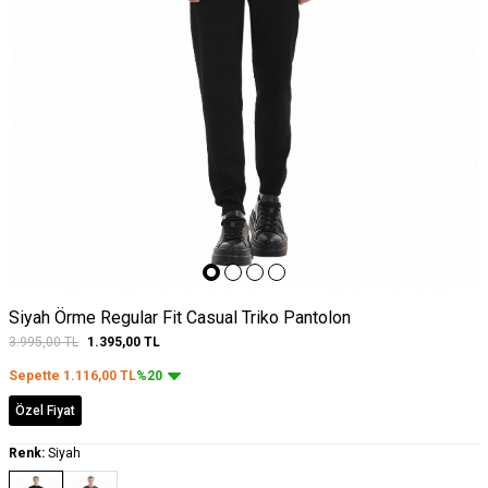
Siyah Örme Regular Fit Casual Triko Pantolon
3.995,00
TL
1.395,00
TL
Sepette
1.116,00
TL
%20
Özel Fiyat
Renk:
Siyah