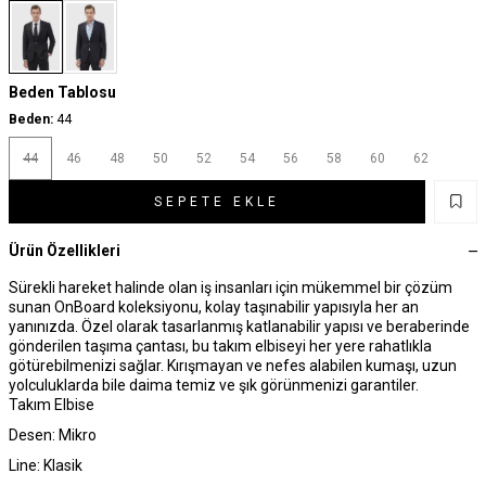
Beden Tablosu
Beden:
44
44
46
48
50
52
54
56
58
60
62
SEPETE EKLE
Ürün Özellikleri
Sürekli hareket halinde olan iş insanları için mükemmel bir çözüm
sunan OnBoard koleksiyonu, kolay taşınabilir yapısıyla her an
yanınızda. Özel olarak tasarlanmış katlanabilir yapısı ve beraberinde
gönderilen taşıma çantası, bu takım elbiseyi her yere rahatlıkla
götürebilmenizi sağlar. Kırışmayan ve nefes alabilen kumaşı, uzun
yolculuklarda bile daima temiz ve şık görünmenizi garantiler.
Takım Elbise
Desen: Mikro
Line: Klasik