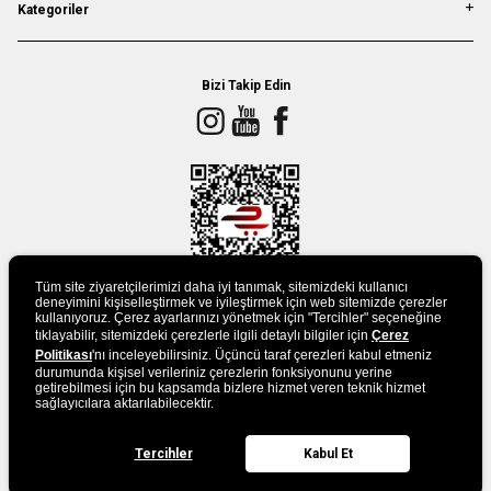
Kategoriler
Bizi Takip Edin
Tüm site ziyaretçilerimizi daha iyi tanımak, sitemizdeki kullanıcı
deneyimini kişiselleştirmek ve iyileştirmek için web sitemizde çerezler
kullanıyoruz. Çerez ayarlarınızı yönetmek için "Tercihler" seçeneğine
tıklayabilir, sitemizdeki çerezlerle ilgili detaylı bilgiler için
Çerez
UYGULAMAMIZI İNDİRİN
Politikası
'nı inceleyebilirsiniz. Üçüncü taraf çerezleri kabul etmeniz
durumunda kişisel verileriniz çerezlerin fonksiyonunu yerine
getirebilmesi için bu kapsamda bizlere hizmet veren teknik hizmet
sağlayıcılara aktarılabilecektir.
Tercihler
Kabul Et