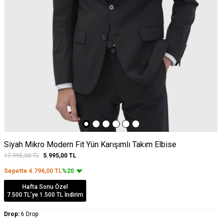
Siyah Mikro Modern Fit Yün Karışımlı Takım Elbise
17.995,00
TL
5.995,00
TL
Sepette
4.796,00
TL
%20
Hafta Sonu Özel
7.500 TL'ye 1.500 TL İndirim
Drop:
6 Drop