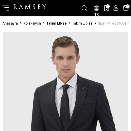
0
0
TR
Anasayfa
Koleksiyon
Takım Elbise
Takım Elbise
Siyah Mikro Modern F