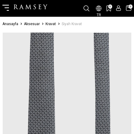
0
0
TR
Anasayfa
Aksesuar
Kravat
Siyah Kravat