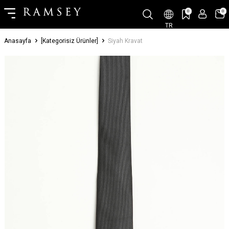
0
0
TR
Anasayfa
[Kategorisiz Ürünler]
Siyah Kravat