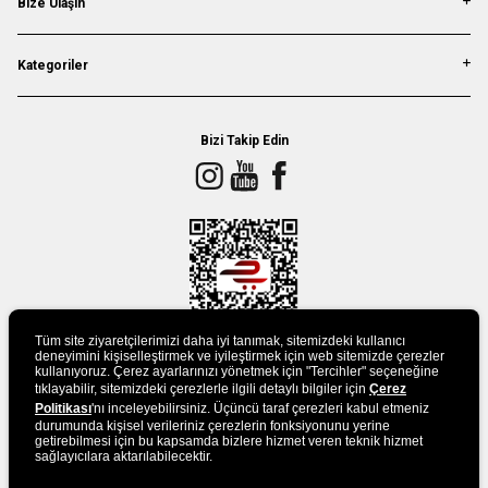
Bize Ulaşın
Kategoriler
Bizi Takip Edin
Tüm site ziyaretçilerimizi daha iyi tanımak, sitemizdeki kullanıcı
deneyimini kişiselleştirmek ve iyileştirmek için web sitemizde çerezler
kullanıyoruz. Çerez ayarlarınızı yönetmek için "Tercihler" seçeneğine
tıklayabilir, sitemizdeki çerezlerle ilgili detaylı bilgiler için
Çerez
UYGULAMAMIZI İNDİRİN
Politikası
'nı inceleyebilirsiniz. Üçüncü taraf çerezleri kabul etmeniz
durumunda kişisel verileriniz çerezlerin fonksiyonunu yerine
getirebilmesi için bu kapsamda bizlere hizmet veren teknik hizmet
sağlayıcılara aktarılabilecektir.