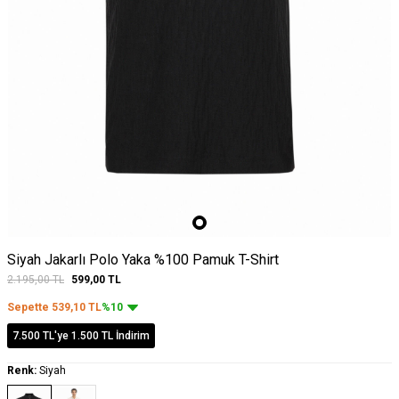
Siyah Jakarlı Polo Yaka %100 Pamuk T-Shirt
2.195,00
TL
599,00
TL
Sepette
539,10
TL
%10
7.500 TL'ye 1.500 TL İndirim
Renk:
Siyah