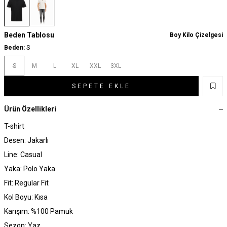
Beden Tablosu
Boy Kilo Çizelgesi
Beden:
S
S
M
L
XL
XXL
3XL
SEPETE EKLE
Ürün Özellikleri
T-shirt
Desen: Jakarlı
Line: Casual
Yaka: Polo Yaka
Fit: Regular Fit
Kol Boyu: Kısa
Karışım: %100 Pamuk
Sezon: Yaz