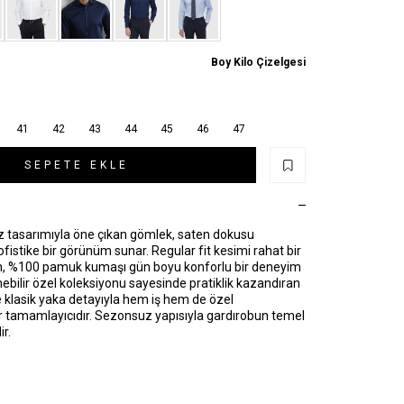
Boy Kilo Çizelgesi
41
42
43
44
45
46
47
SEPETE EKLE
z tasarımıyla öne çıkan gömlek, saten dokusu
ofistike bir görünüm sunar. Regular fit kesimi rahat bir
n, %100 pamuk kumaşı gün boyu konforlu bir deneyim
nebilir özel koleksiyonu sayesinde pratiklik kazandıran
 klasik yaka detayıyla hem iş hem de özel
r tamamlayıcıdır. Sezonsuz yapısıyla gardırobun temel
ir.