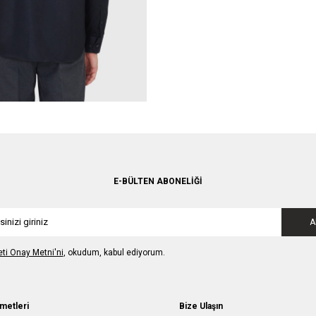
E-BÜLTEN ABONELIĞI
A
leti Onay Metni'ni
, okudum, kabul ediyorum.
metleri
Bize Ulaşın