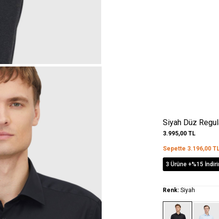
Siyah Düz Regu
3.995,00
TL
Sepette
3.196,00
T
3 Ürüne +%15 İndir
Renk:
Siyah