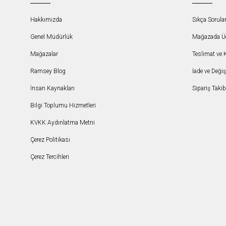
Hakkımızda
Sıkça Sorula
Genel Müdürlük
Mağazada Ücr
Mağazalar
Teslimat ve 
Ramsey Blog
İade ve Deği
İnsan Kaynakları
Sipariş Takib
Bilgi Toplumu Hizmetleri
KVKK Aydınlatma Metni
Çerez Politikası
Çerez Tercihleri