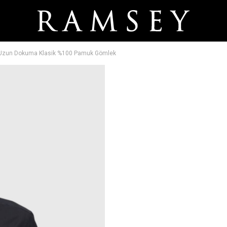
t Uzun Dokuma Klasik %100 Pamuk Gömlek