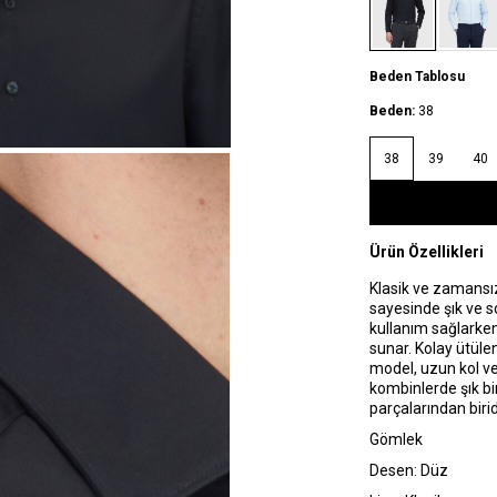
Beden Tablosu
Beden:
38
38
39
40
Ürün Özellikleri
Klasik ve zamansı
sayesinde şık ve s
kullanım sağlarke
sunar. Kolay ütüle
model, uzun kol ve
kombinlerde şık bi
parçalarından birid
Gömlek
Desen: Düz