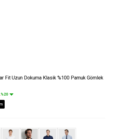
lar Fit Uzun Dokuma Klasik %100 Pamuk Gömlek
L
%20
im