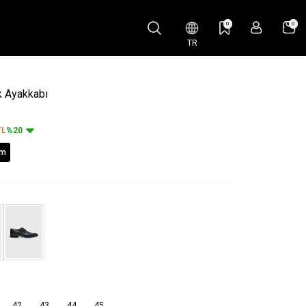
0
0
TR
k Ayakkabı
L
%20
im
42
43
44
45