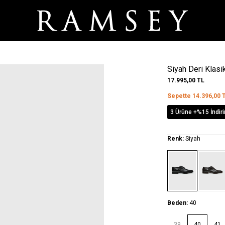
Siyah Deri Klasi
17.995,00
TL
Sepette
14.396,00
T
3 Ürüne +%15 İndir
Renk:
Siyah
Beden:
40
39
40
41