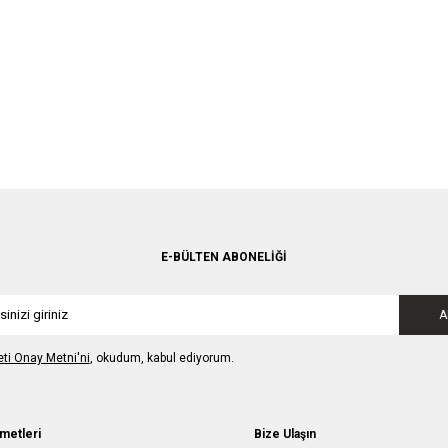
E-BÜLTEN ABONELIĞI
A
leti Onay Metni'ni
, okudum, kabul ediyorum.
metleri
Bize Ulaşın