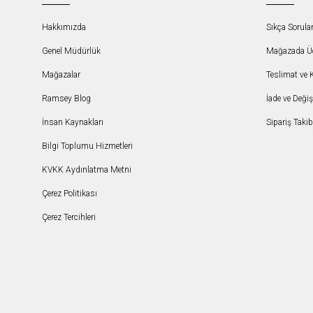
Hakkımızda
Sıkça Sorula
Genel Müdürlük
Mağazada Ücr
Mağazalar
Teslimat ve 
Ramsey Blog
İade ve Deği
İnsan Kaynakları
Sipariş Takib
Bilgi Toplumu Hizmetleri
KVKK Aydınlatma Metni
Çerez Politikası
Çerez Tercihleri