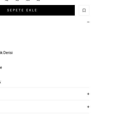
SEPETE EKLE
k Derisi
ye
6