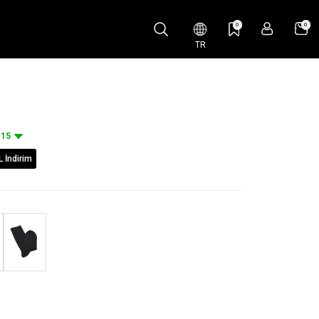
0
0
TR
15
L İndirim