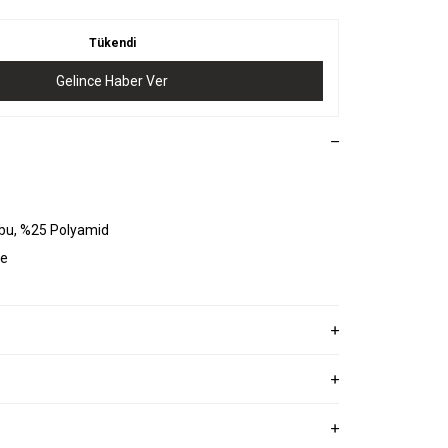
Tükendi
Gelince Haber Ver
bu, %25 Polyamid
ye