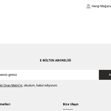
Hangi Mağaza
E-BÜLTEN ABONELIĞI
A
leti Onay Metni'ni
, okudum, kabul ediyorum.
metleri
Bize Ulaşın