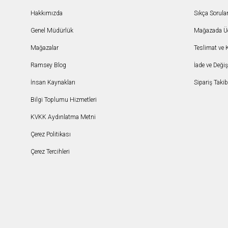
Hakkımızda
Sıkça Sorula
Genel Müdürlük
Mağazada Ücr
Mağazalar
Teslimat ve 
Ramsey Blog
İade ve Deği
İnsan Kaynakları
Sipariş Takib
Bilgi Toplumu Hizmetleri
KVKK Aydınlatma Metni
Çerez Politikası
Çerez Tercihleri