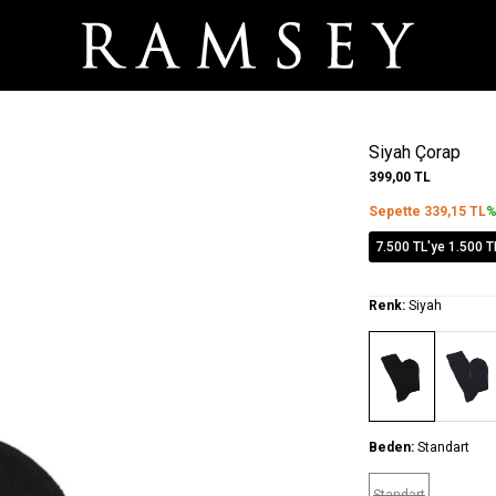
Siyah Çorap
399,00
TL
Sepette
339,15
TL
%
7.500 TL'ye 1.500 T
Renk:
Siyah
Beden:
Standart
Standart