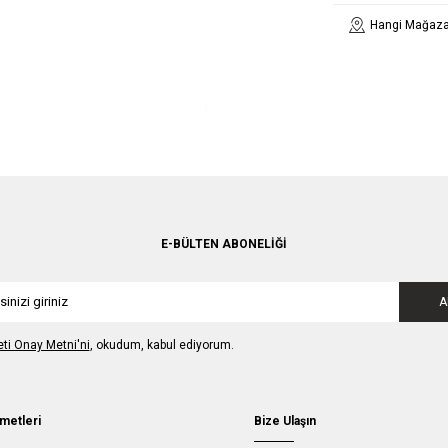
Hangi Mağaza
E-BÜLTEN ABONELIĞI
A
leti Onay Metni'ni
, okudum, kabul ediyorum.
metleri
Bize Ulaşın