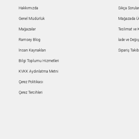
Hakkımızda
Sıkça Sorula
Genel Müdürlük
Mağazada Ücr
Mağazalar
Teslimat ve 
Ramsey Blog
İade ve Deği
İnsan Kaynakları
Sipariş Takib
Bilgi Toplumu Hizmetleri
KVKK Aydınlatma Metni
Çerez Politikası
Çerez Tercihleri