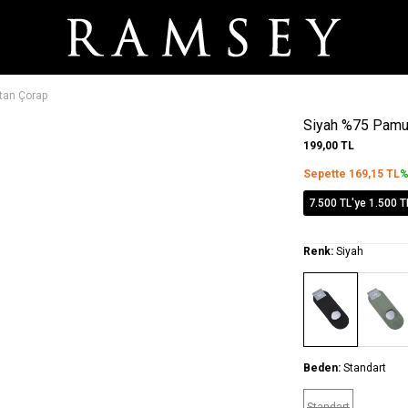
tan Çorap
Siyah %75 Pamuk
199,00
TL
Sepette
169,15
TL
%
7.500 TL'ye 1.500 T
Renk:
Siyah
Beden:
Standart
Standart