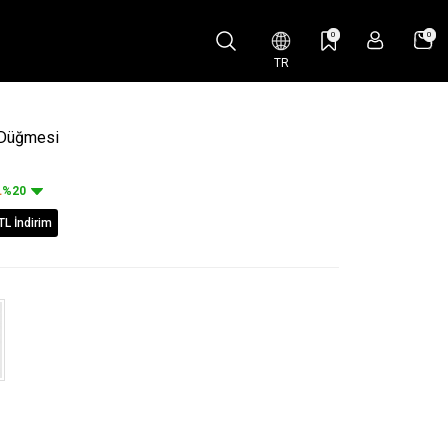
0
0
TR
l Düğmesi
L
%20
TL İndirim