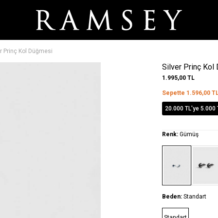
er Prinç Kol Düğmesi
Silver Prinç Ko
1.995,00
TL
Sepette
1.596,00
T
20.000 TL'ye 5.000 
Renk:
Gümüş
Beden:
Standart
Standart