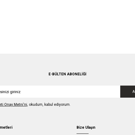
E-BÜLTEN ABONELIĞI
A
leti Onay Metni'ni
, okudum, kabul ediyorum.
metleri
Bize Ulaşın