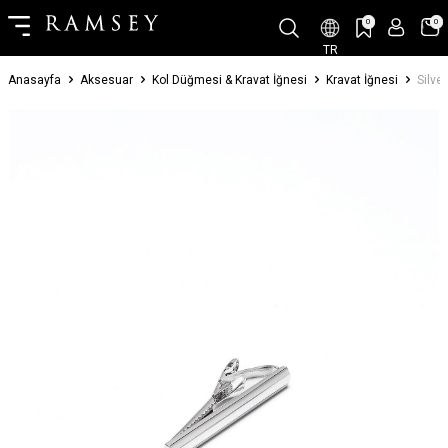
0
0
TR
Anasayfa
Aksesuar
Kol Düğmesi & Kravat İğnesi
Kravat İğnesi
Silve