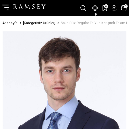
0
0
TR
Anasayfa
[Kategorisiz Ürünler]
Saks Düz Regular Fit Yün Karışımlı Takım E