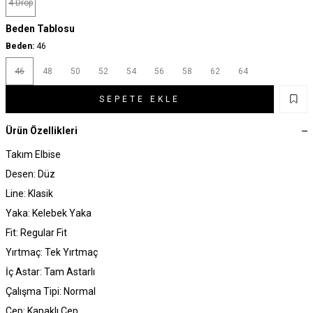
4 Drop
Beden Tablosu
Beden:
46
46
48
50
52
54
56
58
62
64
SEPETE EKLE
Ürün Özellikleri
Takım Elbise
Desen: Düz
Line: Klasik
Yaka: Kelebek Yaka
Fit: Regular Fit
Yırtmaç: Tek Yırtmaç
İç Astar: Tam Astarlı
Çalışma Tipi: Normal
Cep: Kapaklı Cep