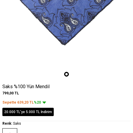
Saks %100 Yün Mendil
799,00
TL
Sepette
639,20
TL
%20
20.000 TL'ye 5.000 TL İndirim
Renk:
Saks