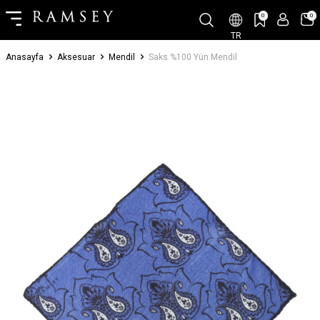
0
0
TR
Anasayfa
Aksesuar
Mendil
Saks %100 Yün Mendil