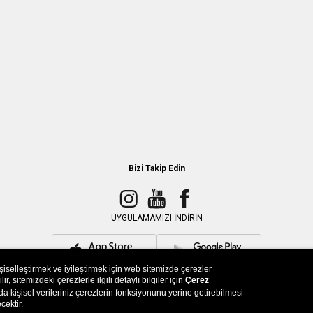
i
Bizi Takip Edin
UYGULAMAMIZI İNDİRİN
işiselleştirmek ve iyileştirmek için web sitemizde çerezler
, sitemizdeki çerezlerle ilgili detaylı bilgiler için
Çerez
a kişisel verileriniz çerezlerin fonksiyonunu yerine getirebilmesi
cektir.