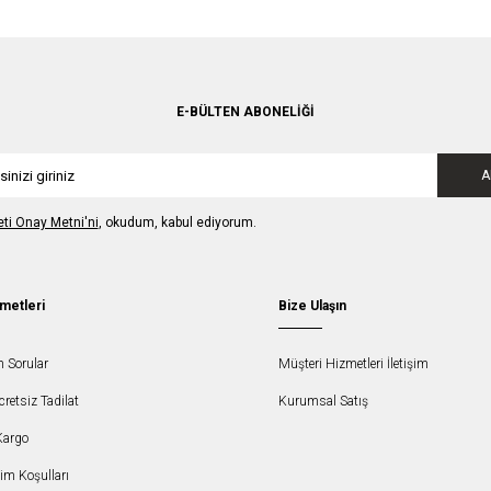
E-BÜLTEN ABONELIĞI
A
leti Onay Metni'ni
, okudum, kabul ediyorum.
metleri
Bize Ulaşın
n Sorular
Müşteri Hizmetleri İletişim
etsiz Tadilat
Kurumsal Satış
Kargo
şim Koşulları