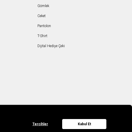
Gömlek
Ceket
Pantolon
T-Shirt
Dijital Hediye Çeki
Tercihler
Kabul Et