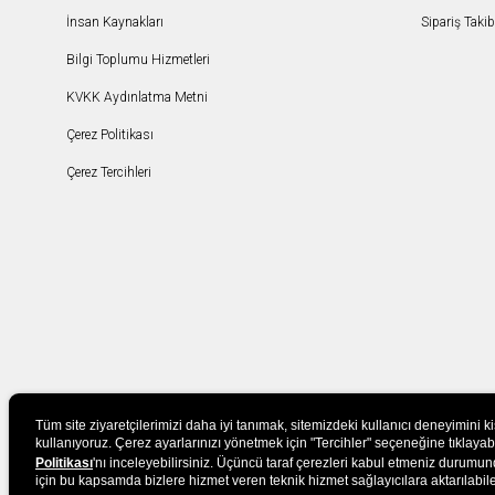
İnsan Kaynakları
Sipariş Takib
Bilgi Toplumu Hizmetleri
KVKK Aydınlatma Metni
Çerez Politikası
Çerez Tercihleri
Tüm site ziyaretçilerimizi daha iyi tanımak, sitemizdeki kullanıcı deneyimini k
kullanıyoruz. Çerez ayarlarınızı yönetmek için "Tercihler" seçeneğine tıklayabilir
Politikası
'nı inceleyebilirsiniz. Üçüncü taraf çerezleri kabul etmeniz durumund
için bu kapsamda bizlere hizmet veren teknik hizmet sağlayıcılara aktarılabile