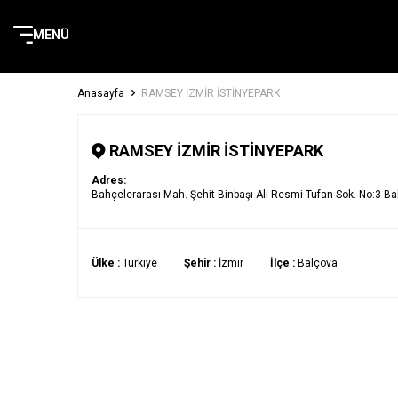
MENÜ
Anasayfa
RAMSEY İZMİR İSTİNYEPARK
RAMSEY İZMİR İSTİNYEPARK
Adres:
Bahçelerarası Mah. Şehit Binbaşı Ali Resmi Tufan Sok. No:3 B
Ülke :
Türkiye
Şehir :
İzmir
İlçe :
Balçova