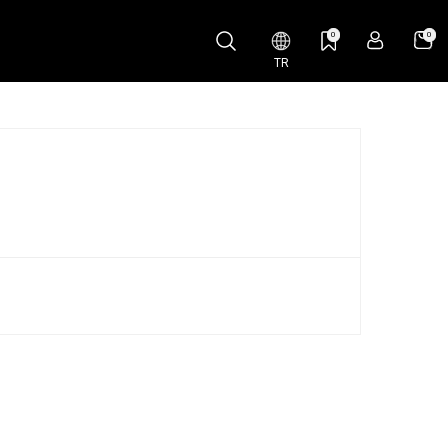
0
0
TR