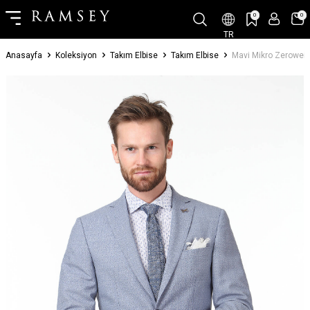
0
0
TR
Anasayfa
Koleksiyon
Takım Elbise
Takım Elbise
Mavi Mikro Zeroweig