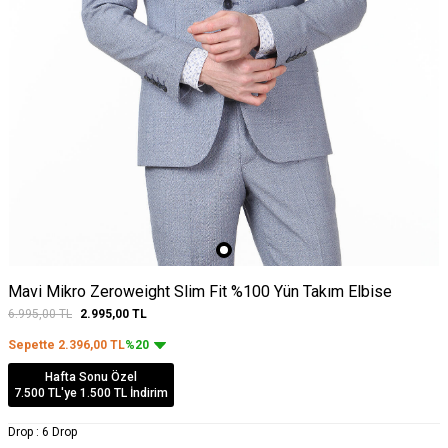
Mavi Mikro Zeroweight Slim Fit %100 Yün Takım Elbise
6.995,00
TL
2.995,00
TL
Sepette
2.396,00
TL
%20
Hafta Sonu Özel
7.500 TL'ye 1.500 TL İndirim
Drop :
6 Drop