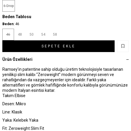
6 Drop
Beden Tablosu
Beden:
46
46
48
50
54
58
SEPETE EKLE
Ürün Özellikleri
Ramsey’in patentine sahip olduğu üretim teknolojisiyle tasarlanan
yenilikçi slim kalıbı “Zeroweight” modern görünmeyi seven ve
rahatlığından da vazgeçmeyenler için idealdir. Farklı yaka
alternatifleri ve gömlek hafifliğinde konforlu kalıbıyla görünümünüze
modern İtalyan esintisi katar.
Takım Elbise
Desen: Mikro
Line: Klasik
Yaka: Kelebek Yaka
Fit: Zeroweight Slim Fit