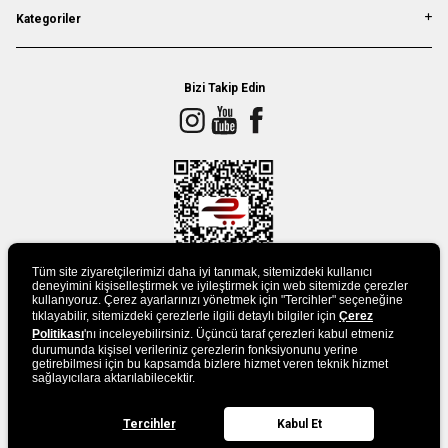
Kategoriler
Bizi Takip Edin
Tüm site ziyaretçilerimizi daha iyi tanımak, sitemizdeki kullanıcı
deneyimini kişiselleştirmek ve iyileştirmek için web sitemizde çerezler
kullanıyoruz. Çerez ayarlarınızı yönetmek için "Tercihler" seçeneğine
tıklayabilir, sitemizdeki çerezlerle ilgili detaylı bilgiler için
Çerez
UYGULAMAMIZI İNDİRİN
Politikası
'nı inceleyebilirsiniz. Üçüncü taraf çerezleri kabul etmeniz
durumunda kişisel verileriniz çerezlerin fonksiyonunu yerine
getirebilmesi için bu kapsamda bizlere hizmet veren teknik hizmet
sağlayıcılara aktarılabilecektir.
Tercihler
Kabul Et