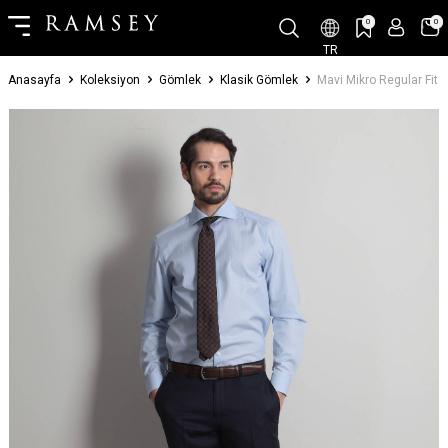
0
0
TR
Anasayfa
Koleksiyon
Gömlek
Klasik Gömlek
Mavi Mikro Regular Fi