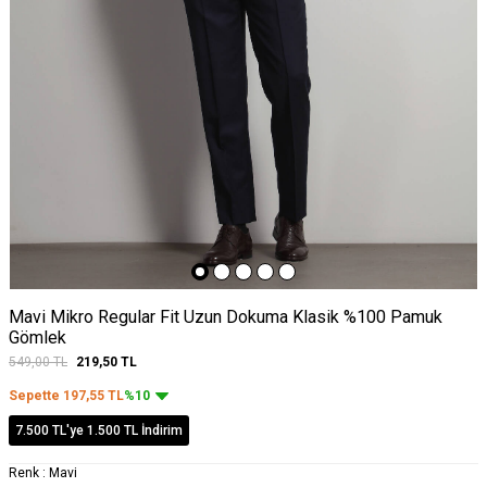
Mavi Mikro Regular Fit Uzun Dokuma Klasik %100 Pamuk
Gömlek
549,00
TL
219,50
TL
Sepette
197,55
TL
%10
7.500 TL'ye 1.500 TL İndirim
Renk :
Mavi