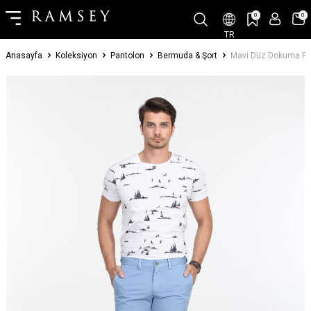
0
0
TR
Anasayfa
Koleksiyon
Pantolon
Bermuda & Şort
Mavi Düz Dokuma Reg