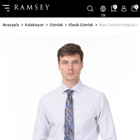
0
0
TR
Anasayfa
Koleksiyon
Gömlek
Klasik Gömlek
Mavi Desenli Regular 