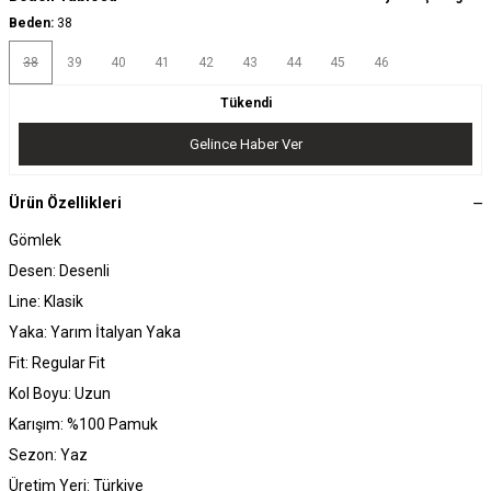
Beden:
38
38
39
40
41
42
43
44
45
46
Tükendi
Gelince Haber Ver
Ürün Özellikleri
Gömlek
Desen: Desenli
Line: Klasik
Yaka: Yarım İtalyan Yaka
Fit: Regular Fit
Kol Boyu: Uzun
Karışım: %100 Pamuk
Sezon: Yaz
Üretim Yeri: Türkiye