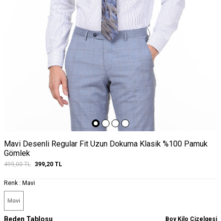
Mavi Desenli Regular Fit Uzun Dokuma Klasik %100 Pamuk
Gömlek
499,00
TL
399,20
TL
Renk :
Mavi
Mavi
Beden Tablosu
Boy Kilo Çizelgesi