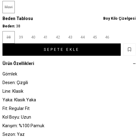
Mavi
Beden Tablosu
Boy Kilo Çizelgesi
Beden:
38
38
39
40
41
42
43
44
45
46
SEPETE EKLE
Ürün Özellikleri
Gömlek
Desen: Çizgili
Line: Klasik
Yaka: Klasik Yaka
Fit: Regular Fit
Kol Boyu: Uzun
Karışım: %100 Pamuk
Sezon: Yaz