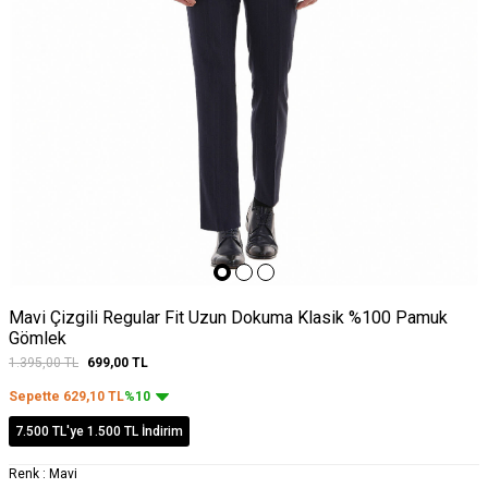
Mavi Çizgili Regular Fit Uzun Dokuma Klasik %100 Pamuk
Gömlek
1.395,00
TL
699,00
TL
Sepette
629,10
TL
%10
7.500 TL'ye 1.500 TL İndirim
Renk :
Mavi