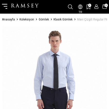
0
0
TR
Anasayfa
Koleksiyon
Gömlek
Klasik Gömlek
Mavi Çizgili Regular F