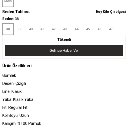
Mavi
Beden Tablosu
Boy Kilo Çizelgesi
Beden:
38
38
39
40
41
42
43
44
45
46
47
Tükendi
Gelince Haber Ver
Ürün Özellikleri
Gömlek
Desen: Çizgili
Line: Klasik
Yaka: Klasik Yaka
Fit: Regular Fit
Kol Boyu: Uzun
Karışım: %100 Pamuk