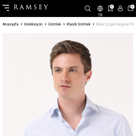
0
0
TR
Anasayfa
Koleksiyon
Gömlek
Klasik Gömlek
Mavi Çizgili Regular F