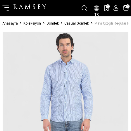
0
0
TR
Anasayfa
Koleksiyon
Gömlek
Casual Gömlek
Mavi Çizgili Regular 