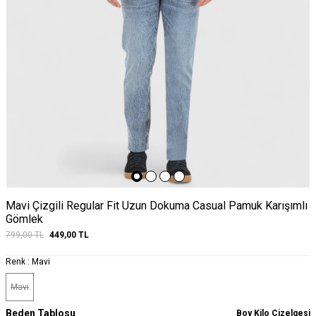
Mavi Çizgili Regular Fit Uzun Dokuma Casual Pamuk Karışımlı
Gömlek
799,00
TL
449,00
TL
Renk :
Mavi
Mavi
Beden Tablosu
Boy Kilo Çizelgesi