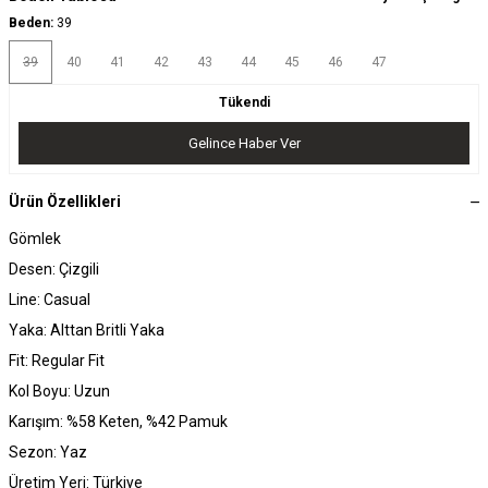
Beden:
39
39
40
41
42
43
44
45
46
47
Tükendi
Gelince Haber Ver
Ürün Özellikleri
Gömlek
Desen: Çizgili
Line: Casual
Yaka: Alttan Britli Yaka
Fit: Regular Fit
Kol Boyu: Uzun
Karışım: %58 Keten, %42 Pamuk
Sezon: Yaz
Üretim Yeri: Türkiye