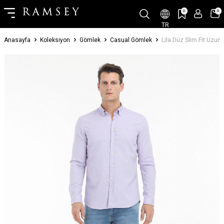
0
0
TR
Anasayfa
Koleksiyon
Gömlek
Casual Gömlek
Lila Düz Slim Fit Uz