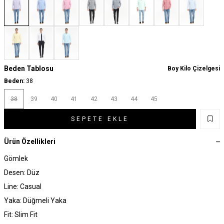
Beden Tablosu
Boy Kilo Çizelgesi
Beden:
38
38
39
40
41
42
43
44
45
SEPETE EKLE
Ürün Özellikleri
Gömlek
Desen: Düz
Line: Casual
Yaka: Düğmeli Yaka
Fit: Slim Fit