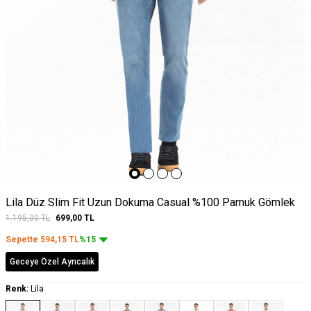
Lila Düz Slim Fit Uzun Dokuma Casual %100 Pamuk Gömlek
1.195,00
TL
699,00
TL
Sepette
594,15
TL
%15
Geceye Özel Ayrıcalık
Renk:
Lila