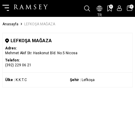
0
0
TR
Anasayfa
LEFKOŞA MAĞAZA
LEFKOŞA MAĞAZA
Adres:
Mehmet Akif Str. Haskonut Bld. No.5 Nicosa
Telefon:
(392) 229 06 21
Ülke :
K.K.T.C
Şehir :
Lefkoşa