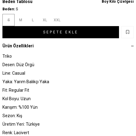
Beden Tablosu
Boy Kilo Çizelgesi
Beden:
S
S
M
L
XL
XXL
SEPETE EKLE
Ürün Özellikleri
Triko
Desen: Düz Örgü
Line: Casual
Yaka: Yarım Balıkçı Yaka
Fit: Regular Fit
Kol Boyu: Uzun
Karışım: %100 Yün
Sezon: Kış
Üretim Yeri: Türkiye
Renk: Lacivert