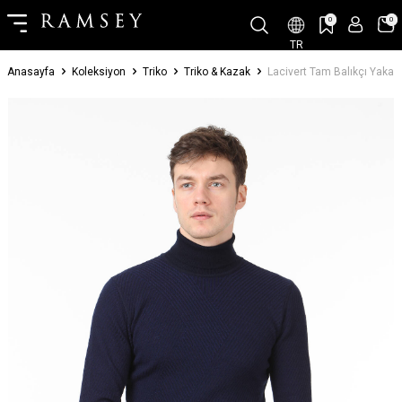
0
0
TR
Anasayfa
Koleksiyon
Triko
Triko & Kazak
Lacivert Tam Balıkçı Yaka J