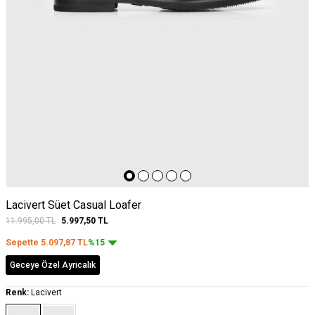
Lacivert Süet Casual Loafer
11.995,00
TL
5.997,50
TL
Sepette
5.097,87
TL
%15
Geceye Özel Ayrıcalık
Renk:
Lacivert