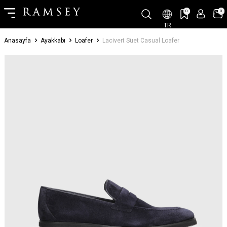
0
0
TR
Anasayfa
Ayakkabı
Loafer
Lacivert Süet Casual Loafer