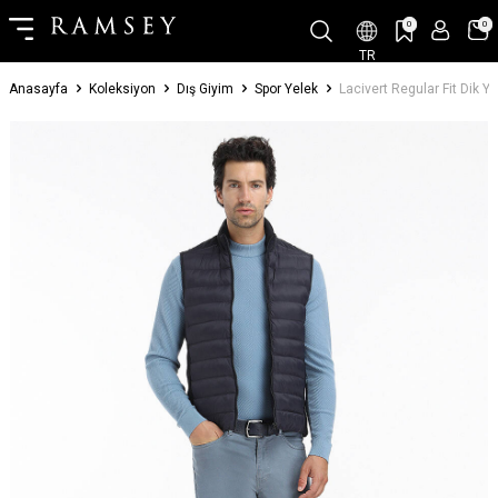
0
0
TR
Anasayfa
Koleksiyon
Dış Giyim
Spor Yelek
Lacivert Regular Fit Dik 