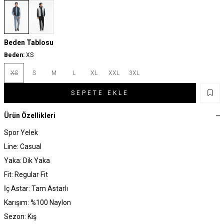
Beden Tablosu
Beden:
XS
XS
S
M
L
XL
XXL
3XL
SEPETE EKLE
Ürün Özellikleri
Spor Yelek
Line: Casual
Yaka: Dik Yaka
Fit: Regular Fit
İç Astar: Tam Astarlı
Karışım: %100 Naylon
Sezon: Kış