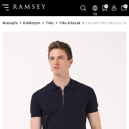
0
0
TR
Anasayfa
Koleksiyon
Triko
Triko & Kazak
Lacivert Polo Yaka Düz Örg