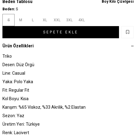
Beden Tablosu
Boy Kilo Çizelgesi
Beden:
S
S
M
L
XL
XXL
3XL
4XL
SEPETE EKLE
Ürün Özellikleri
Triko
Desen: Düz Örgü
Line: Casual
Yaka: Polo Yaka
Fit: Regular Fit
Kol Boyu: Kısa
Karışım: %65 Viskoz, %33 Akrilik, %2 Elastan
Sezon: Yaz
Üretim Yeri: Türkiye
Renk: Lacivert