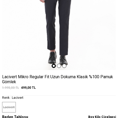
Lacivert Mikro Regular Fit Uzun Dokuma Klasik %100 Pamuk
Gömlek
1.995,00
TL
499,00
TL
Renk :
Lacivert
Lacivert
Beden Tablosu
Boy Kilo Çizelgesi