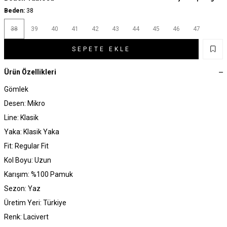
Beden:
38
38
39
40
41
42
43
44
45
46
47
SEPETE EKLE
Ürün Özellikleri
Gömlek
Desen: Mikro
Line: Klasik
Yaka: Klasik Yaka
Fit: Regular Fit
Kol Boyu: Uzun
Karışım: %100 Pamuk
Sezon: Yaz
Üretim Yeri: Türkiye
Renk: Lacivert