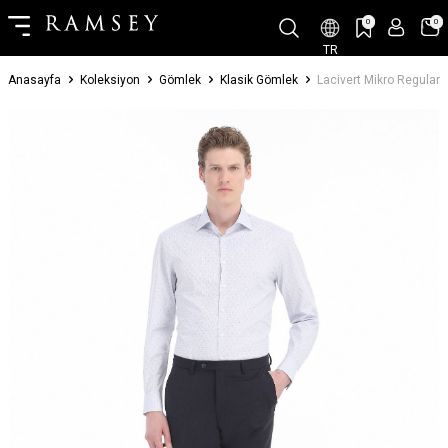
0
0
TR
Anasayfa
Koleksiyon
Gömlek
Klasik Gömlek
Lacivert Mikro Regular