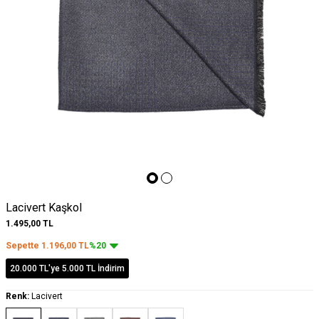
Lacivert Kaşkol
1.495,00
TL
Sepette
1.196,00
TL
%20
20.000 TL'ye 5.000 TL İndirim
Renk:
Lacivert