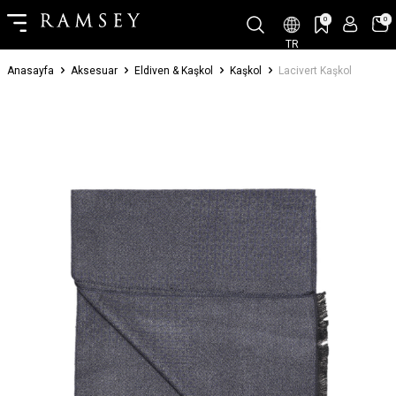
0
0
TR
Anasayfa
Aksesuar
Eldiven & Kaşkol
Kaşkol
Lacivert Kaşkol