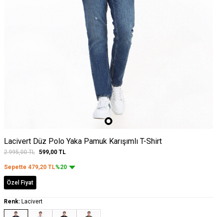
Lacivert Düz Polo Yaka Pamuk Karışımlı T-Shirt
2.995,00
TL
599,00
TL
Sepette
479,20
TL
%20
Özel Fiyat
Renk:
Lacivert