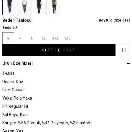
Beden Tablosu
Boy Kilo Çizelgesi
Beden:
S
S
M
L
XL
XXL
3XL
SEPETE EKLE
Ürün Özellikleri
T-shirt
Desen: Düz
Line: Casual
Yaka: Polo Yaka
Fit: Regular Fit
Kol Boyu: Kısa
Karışım: %56 Pamuk, %41 Polyester, %3 Elastan
Sezon: Yaz