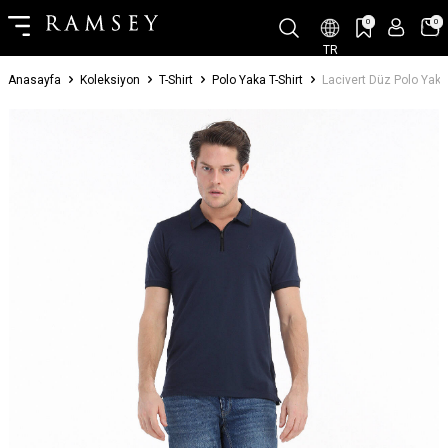
0
0
TR
Anasayfa
Koleksiyon
T-Shirt
Polo Yaka T-Shirt
Lacivert Düz Polo Yaka