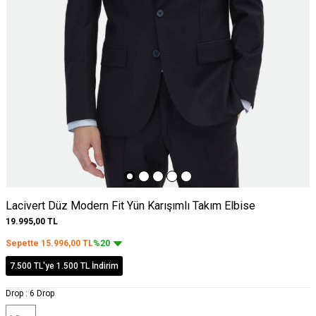
Lacivert Düz Modern Fit Yün Karışımlı Takım Elbise
19.995,00
TL
Sepette
15.996,00
TL
%20
7.500 TL'ye 1.500 TL İndirim
Drop :
6 Drop