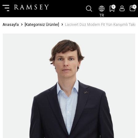
0
0
TR
Anasayfa
[Kategorisiz Ürünler]
Lacivert Düz Modern Fit Yün Karışımlı Takı