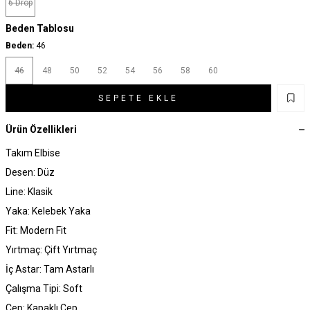
6 Drop
Beden Tablosu
Beden:
46
46
48
50
52
54
56
58
60
SEPETE EKLE
Ürün Özellikleri
Takım Elbise
Desen: Düz
Line: Klasik
Yaka: Kelebek Yaka
Fit: Modern Fit
Yırtmaç: Çift Yırtmaç
İç Astar: Tam Astarlı
Çalışma Tipi: Soft
Cep: Kapaklı Cep