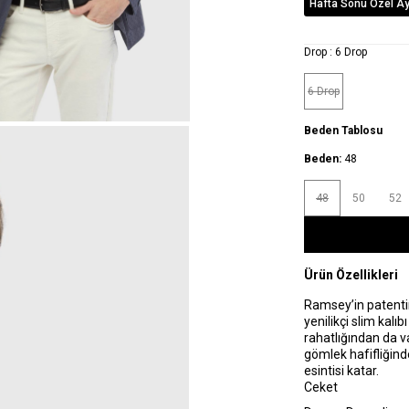
Hafta Sonu Özel Ayr
Drop :
6 Drop
6 Drop
Beden Tablosu
Beden:
48
48
50
52
Ürün Özellikleri
Ramsey’in patentin
yenilikçi slim kal
rahatlığından da va
gömlek hafifliğin
esintisi katar.
Ceket