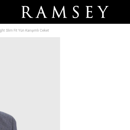
ht Slim Fit Yün Karışımlı Ceket