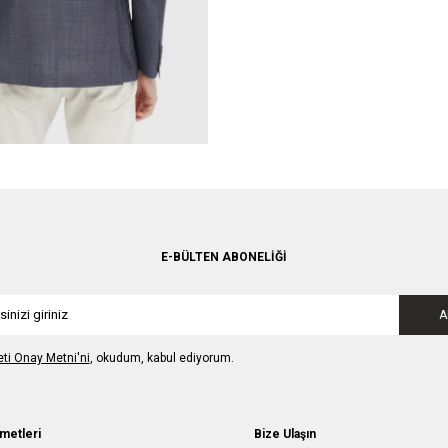
E-BÜLTEN ABONELIĞI
A
leti Onay Metni'ni
, okudum, kabul ediyorum.
metleri
Bize Ulaşın