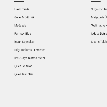
Hakkımızda
Sıkça Sorula
Genel Müdürlük
Mağazada Ücr
Mağazalar
Teslimat ve 
Ramsey Blog
İade ve Deği
İnsan Kaynakları
Sipariş Takib
Bilgi Toplumu Hizmetleri
KVKK Aydınlatma Metni
Çerez Politikası
Çerez Tercihleri