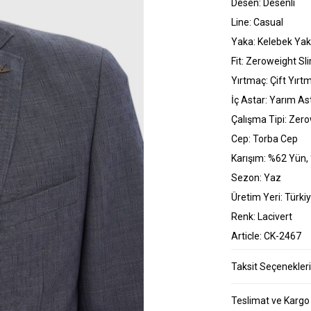
Desen: Desenli
Line: Casual
Yaka: Kelebek Ya
Fit: Zeroweight Sli
Yırtmaç: Çift Yırt
İç Astar: Yarım Ast
Çalışma Tipi: Zer
Cep: Torba Cep
Karışım: %62 Yün,
Sezon: Yaz
Üretim Yeri: Türki
Renk: Lacivert
Article: CK-2467
Taksit Seçenekleri
Teslimat ve Kargo