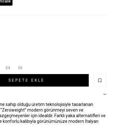
ıcalık
54
56
SEPETE EKLE
e sahip olduğu üretim teknolojisiyle tasarlanan
ıbı “Zeroweight” modern görünmeyi seven ve
zgeçmeyenler için idealdir. Farklı yaka alternatifleri ve
de konforlu kalıbıyla görünümünüze modern İtalyan