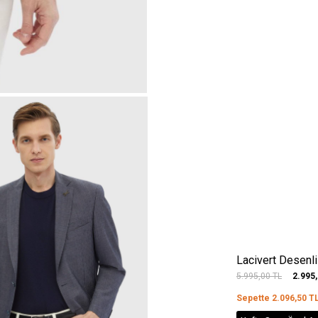
Lacivert Desenli
5.995,00
TL
2.995
Sepette
2.096,50
T