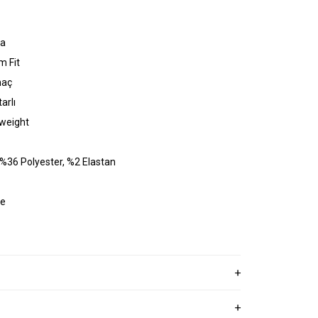
ka
m Fit
maç
arlı
oweight
 %36 Polyester, %2 Elastan
ye