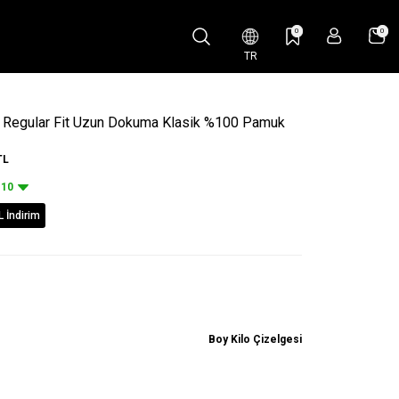
0
0
TR
i Regular Fit Uzun Dokuma Klasik %100 Pamuk
TL
10
L İndirim
Boy Kilo Çizelgesi